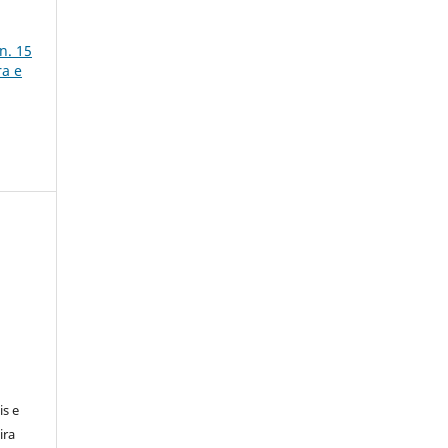
n. 15
ra e
is e
ira