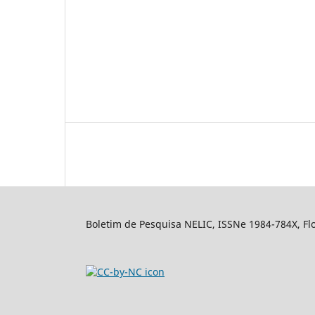
Boletim de Pesquisa NELIC, ISSNe 1984-784X, Flor