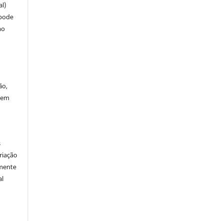
al)
 pode
mo
ão,
 em
s
riação
amente
al