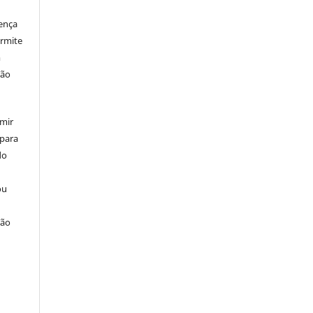
cença
ermite
m
ção
umir
 para
do
ou
ção
u