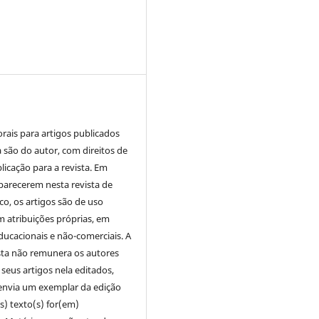
orais para artigos publicados
a são do autor, com direitos de
licação para a revista. Em
parecerem nesta revista de
co, os artigos são de uso
m atribuições próprias, em
ducacionais e não-comerciais. A
sta não remunera os autores
eus artigos nela editados,
envia um exemplar da edição
s) texto(s) for(em)