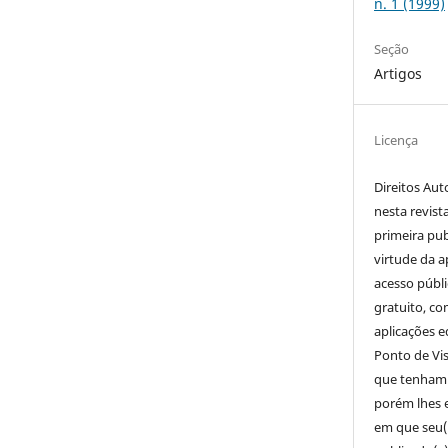
n. 1 (1999)
Seção
Artigos
Licença
Direitos Aut
nesta revist
primeira pub
virtude da a
acesso públi
gratuito, co
aplicações e
Ponto de Vi
que tenham s
porém lhes 
em que seu(