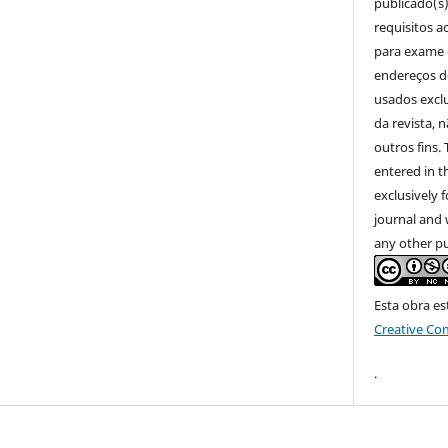
publicado(s
requisitos a
para exame 
endereços de
usados excl
da revista, 
outros fins
entered in th
exclusively 
journal and 
any other pu
Esta obra es
Creative C
.