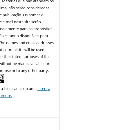
). Matérias que não atendam os
cima, não serão consideradas
e publicação. Os nomes e
 e-mail neste site serão
usivamente para os propósitos
não estando disponíveis para
. The names and email addresses
is journal site will be used
for the stated purposes of this
will not be made available for
rpose or to any other party.
tá licenciada sob uma
Licença
ommons