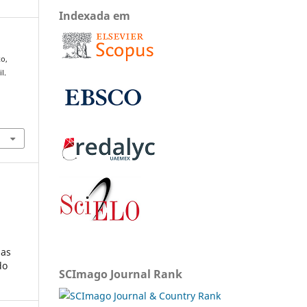
Indexada em
xo,
l.
ias
do
SCImago Journal Rank