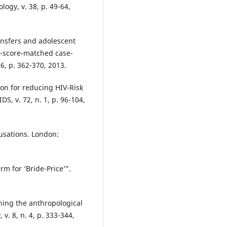
ogy, v. 38, p. 49-64,
ansfers and adolescent
ty-score-matched case-
 6, p. 362-370, 2013.
ion for reducing HIV-Risk
S, v. 72, n. 1, p. 96-104,
usations. London:
m for ‘Bride-Price’”.
ning the anthropological
v. 8, n. 4, p. 333-344,