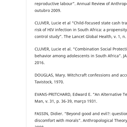
reproductive labour”. Annual Review of Anthropol
outubro 2009.
CLUVER, Lucie et al “Child-focused state cash tr
risk of HIV infection in South Africa: a propensi
control study”. The Lancet Global Health, v. 1, n.
CLUVER, Lucie et al. “Combination Social Protect
behavior among adolescents in South Africa”. JAID
2016.
DOUGLAS, Mary. Witchcraft confessions and acc
Tavistock, 1970.
EVANS-PRITCHARD, Edward E. “An Alternative Ter
Man, v. 31, p. 36-39, março 1931.
FASSIN, Didier. “Beyond good and evil?: questio
discomfort with morals”. Anthropological Theory, 