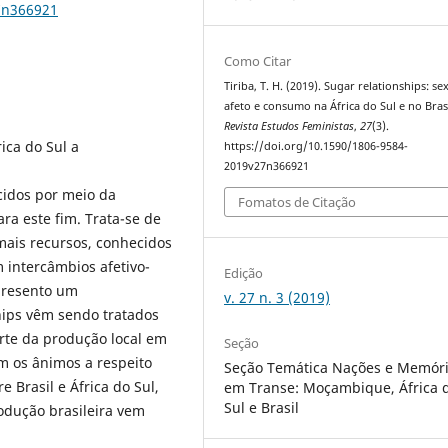
7n366921
Como Citar
Tiriba, T. H. (2019). Sugar relationships: se
afeto e consumo na África do Sul e no Brasi
Revista Estudos Feministas
,
27
(3).
rica do Sul a
https://doi.org/10.1590/1806-9584-
2019v27n366921
cidos por meio da
Fomatos de Citação
ra este fim. Trata-se de
mais recursos, conhecidos
 intercâmbios afetivo-
Edição
presento um
v. 27 n. 3 (2019)
ips vêm sendo tratados
rte da produção local em
Seção
m os ânimos a respeito
Seção Temática Nações e Memór
 Brasil e África do Sul,
em Transe: Moçambique, África 
Sul e Brasil
odução brasileira vem