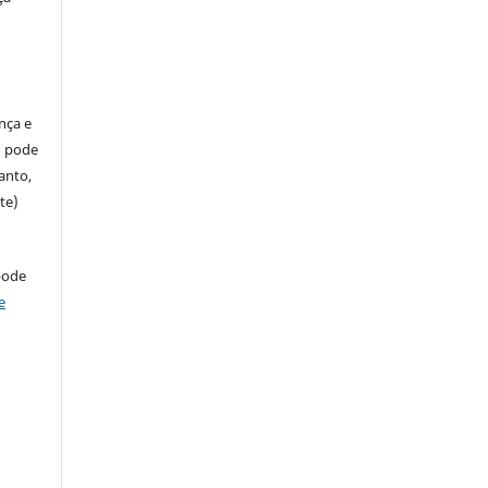
ença e
so pode
anto,
te)
pode
e