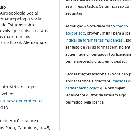
sejam respeitados. Os termos são os
ulo
ntropologia Social
seguintes:
m Antropologia Social
o de Estudos sobre
Atribuição – Você deve dar o
crédito
nvolve pesquisas na área
apropriado
, prover um link para a lic
os matrimoniais
indicar se foram feitas mudanças
. Is
s no Brasil, Alemanha e
ser feito de várias formas sem, no ent
sugerir que o licenciador (ou licencian
tenha aprovado o uso em questão.
Sem restrições adicionais - Você não 
aplicar termos jurídicos ou
medidas d
outh African sugar
caráter tecnológico
que restrinjam
nível em
legalmente outros de fazerem algo
-a-new-generation-of-
permitido pela licença.
2018.
onsiderações sobre o
os Pagu, Campinas, n. 45,