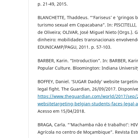
p. 21-49, 2015.
BLANCHETTE, Thaddeus. “‘Fariseus’ e ‘gringos b
turismo sexual em Copacabana”. In: PISCITELLI, 
de Oliveira; OLIVAR, José Miguel Nieto (Orgs.). G
dinheiro: mobilidades transnacionais envolvend
EDUNICAMP/PAGU, 2011. p. 57-103.
BARBER, Karin. “Introduction”. In: BARBER, Kari
Popular Culture. Bloomington: Indiana University
BOFFEY, Daniel. ‘SUGAR Daddy’ website targetin
legal fight. The Guardian, 26/09/2017. Disponív
https://www.theguardian.com/world/2017/sep/
websitetargeting-belgian-students-faces-legal-a
Acesso em 15/04/2018.
BRAGA, Carla. “‘Machamba não é trabalho!’: HI
Agrícola no centro de Moçambique”. Revista Estu