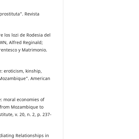
rostituta”. Revista
los lozi de Rodesia del
WN, Alfred Reginald;
rentesco y Matrimonio.
 eroticism, kinship,
, Mozambique”. American
e: moral economies of
n from Mozambique to
tute, v. 20, n. 2, p. 237-
diating Relationships in