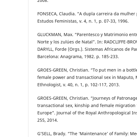
2008.
FONSECA, Claudia. “A dupla carreira da mulher p
Estudos Feministas, v. 4, n. 1, p. 07-33, 1996.
GLUCKMAN, Max. “Parentesco y Matrimonio entre 
Norte y los zulúes de Natal”. In: RADCLIFFE-BRO
DARYLL, Forde (Orgs.). Sistemas Africanos de Pa
Barcelona: Anagrama, 1982. p. 185-233.
GROES-GREEN, Christian. “To put men in a bottle:
female power and transactional sex in Maputo
Ethnologist, v. 40, n. 1, p. 102-117, 2013.
GROES-GREEN, Christian. “Journeys of Patronag
transactional sex, kinship and female migratio
Europe”. Journal of the Royal Anthropological Insti
255, 2014.
G’SELL, Brady. “The ‘Maintenance’ of Family: Me