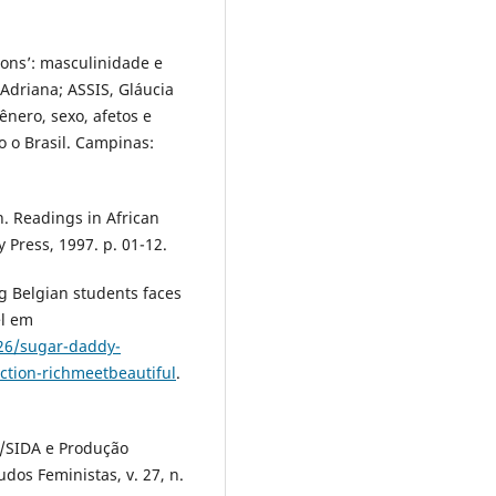
ons’: masculinidade e
Adriana; ASSIS, Gláucia
ênero, sexo, afetos e
o o Brasil. Campinas:
n. Readings in African
 Press, 1997. p. 01-12.
g Belgian students faces
el em
26/sugar-daddy-
ction-richmeetbeautiful
.
V/SIDA e Produção
dos Feministas, v. 27, n.