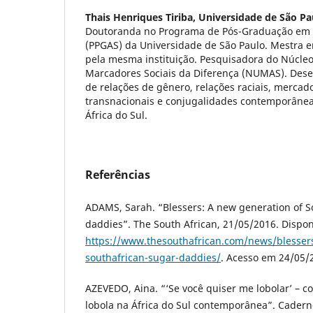
Thais Henriques Tiriba,
Universidade de São Pa
Doutoranda no Programa de Pós-Graduação em A
(PPGAS) da Universidade de São Paulo. Mestra e
pela mesma instituição. Pesquisadora do Núcle
Marcadores Sociais da Diferença (NUMAS). Dese
de relações de gênero, relações raciais, mercad
transnacionais e conjugalidades contemporânea
África do Sul.
Referências
ADAMS, Sarah. “Blessers: A new generation of S
daddies”. The South African, 21/05/2016. Dispo
https://www.thesouthafrican.com/news/blessers
southafrican-sugar-daddies/
. Acesso em 24/05/
AZEVEDO, Aina. “‘Se você quiser me lobolar’ – c
lobola na África do Sul contemporânea”. Cadern