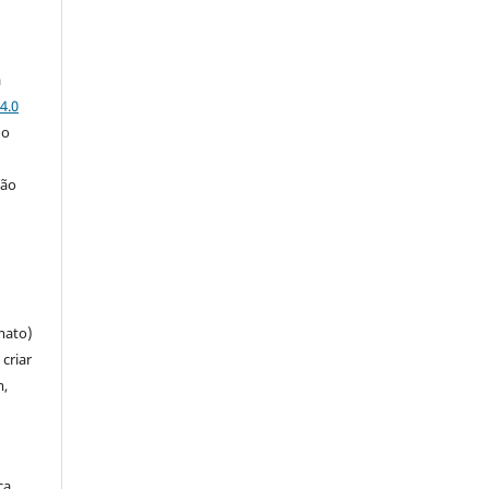
a
4.0
 o
ção
mato)
criar
m,
ça