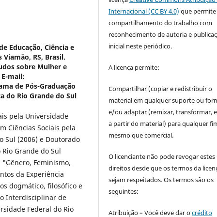
Internacional (CC BY 4.0)
que permite
compartilhamento do trabalho com
reconhecimento de autoria e publica
inicial neste periódico.
 de Educação, Ciência e
 Viamão, RS, Brasil.
tudos sobre Mulher e
A licença permite:
 E-mail:
rama de Pós-Graduação
Compartilhar (copiar e redistribuir o
ca do Rio Grande do Sul
material em qualquer suporte ou for
e/ou adaptar (remixar, transformar, e 
ais pela Universidade
a partir do material) para qualquer fi
m Ciências Sociais pela
mesmo que comercial.
do Sul (2006) e Doutorado
o Rio Grande do Sul
O licenciante não pode revogar estes
a "Gênero, Feminismo,
direitos desde que os termos da licen
entos da Experiência
sejam respeitados. Os termos são os
os dogmático, filosófico e
seguintes:
o Interdisciplinar de
rsidade Federal do Rio
Atribuição – Você deve dar o
crédito