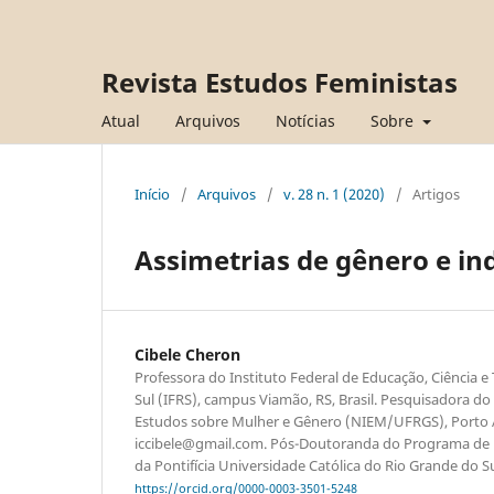
Revista Estudos Feministas
Atual
Arquivos
Notícias
Sobre
Início
/
Arquivos
/
v. 28 n. 1 (2020)
/
Artigos
Assimetrias de gênero e in
Cibele Cheron
Professora do Instituto Federal de Educação, Ciência 
Sul (IFRS), campus Viamão, RS, Brasil. Pesquisadora do 
Estudos sobre Mulher e Gênero (NIEM/UFRGS), Porto Ale
iccibele@gmail.com. Pós-Doutoranda do Programa de
da Pontifícia Universidade Católica do Rio Grande do S
https://orcid.org/0000-0003-3501-5248