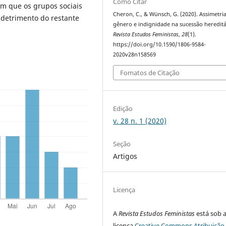
Como Citar
em que os grupos sociais
Cheron, C., & Wünsch, G. (2020). Assimetri
detrimento do restante
gênero e indignidade na sucessão hereditá
Revista Estudos Feministas
,
28
(1).
https://doi.org/10.1590/1806-9584-
2020v28n158569
Fomatos de Citação
Edição
v. 28 n. 1 (2020)
Seção
Artigos
Licença
A
Revista Estudos Feministas
está sob 
licença
Creative Commons Atribuição 