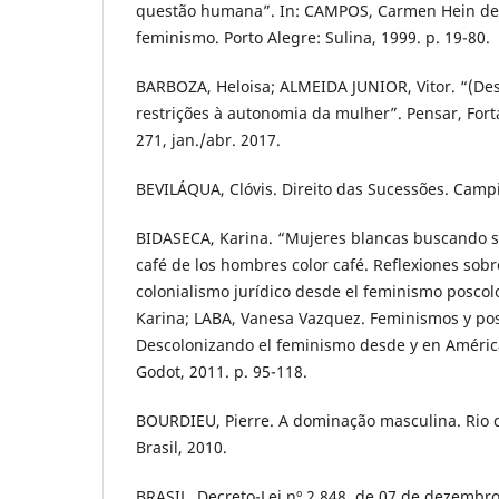
questão humana”. In: CAMPOS, Carmen Hein de (
feminismo. Porto Alegre: Sulina, 1999. p. 19-80.
BARBOZA, Heloisa; ALMEIDA JUNIOR, Vitor. “(De
restrições à autonomia da mulher”. Pensar, Fortal
271, jan./abr. 2017.
BEVILÁQUA, Clóvis. Direito das Sucessões. Campi
BIDASECA, Karina. “Mujeres blancas buscando sa
café de los hombres color café. Reflexiones sob
colonialismo jurídico desde el feminismo poscol
Karina; LABA, Vanesa Vazquez. Feminismos y pos
Descolonizando el feminismo desde y en América
Godot, 2011. p. 95-118.
BOURDIEU, Pierre. A dominação masculina. Rio d
Brasil, 2010.
BRASIL. Decreto-Lei nº 2.848, de 07 de dezembro