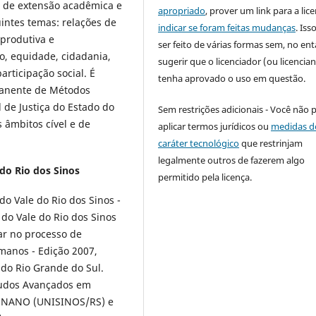
 de extensão acadêmica e
apropriado
, prover um link para a lic
intes temas: relações de
indicar se foram feitas mudanças
. Is
 produtiva e
ser feito de várias formas sem, no ent
ro, equidade, cidadania,
sugerir que o licenciador (ou licencian
articipação social. É
tenha aprovado o uso em questão.
rmanente de Métodos
 de Justiça do Estado do
Sem restrições adicionais - Você não 
 âmbitos cível e de
aplicar termos jurídicos ou
medidas d
caráter tecnológico
que restrinjam
legalmente outros de fazerem algo
do Rio dos Sinos
permitido pela licença.
o Vale do Rio dos Sinos -
do Vale do Rio dos Sinos
ar no processo de
manos - Edição 2007,
 do Rio Grande do Sul.
tudos Avançados em
 JUSNANO (UNISINOS/RS) e