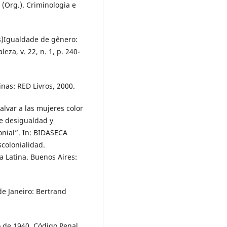
Org.). Criminologia e
s)Igualdade de gênero:
eza, v. 22, n. 1, p. 240-
nas: RED Livros, 2000.
lvar a las mujeres color
re desigualdad y
onial”. In: BIDASECA
colonialidad.
 Latina. Buenos Aires:
e Janeiro: Bertrand
 de 1940. Código Penal.