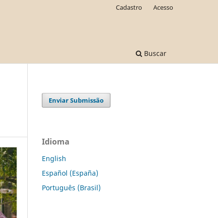
Cadastro
Acesso
Buscar
Enviar Submissão
Idioma
English
Español (España)
Português (Brasil)