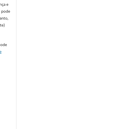
ença e
so pode
anto,
te)
pode
e