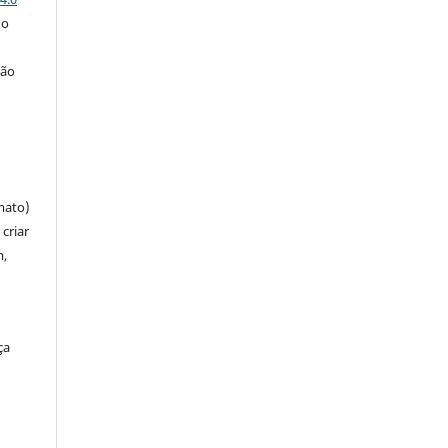
 o
ção
mato)
criar
m,
ça