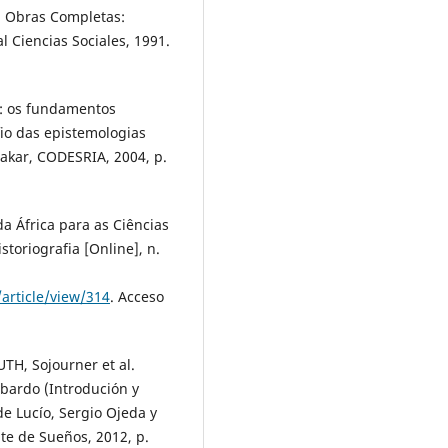
é. Obras Completas:
l Ciencias Sociales, 1991.
: os fundamentos
fio das epistemologias
akar, CODESRIA, 2004, p.
 África para as Ciências
storiografia [Online], n.
article/view/314
. Acceso
TH, Sojourner et al.
bardo (Introdución y
e Lucío, Sergio Ojeda y
te de Sueños, 2012, p.