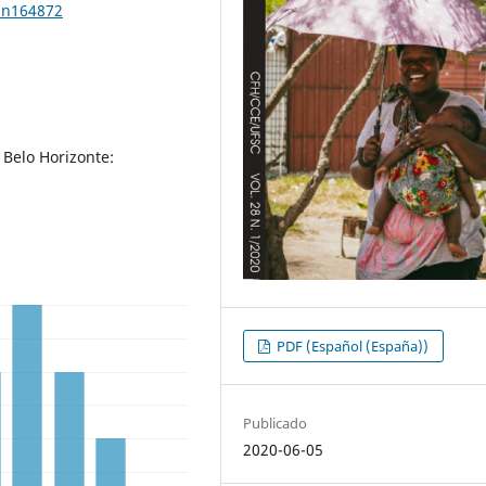
8n164872
 Belo Horizonte:
PDF (Español (España))
Publicado
2020-06-05