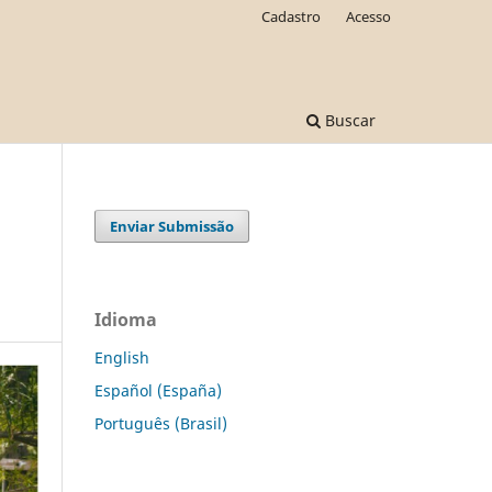
Cadastro
Acesso
Buscar
Enviar Submissão
Idioma
English
Español (España)
Português (Brasil)