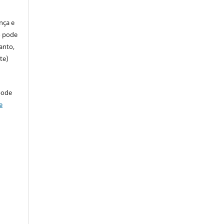
ença e
so pode
anto,
te)
pode
e