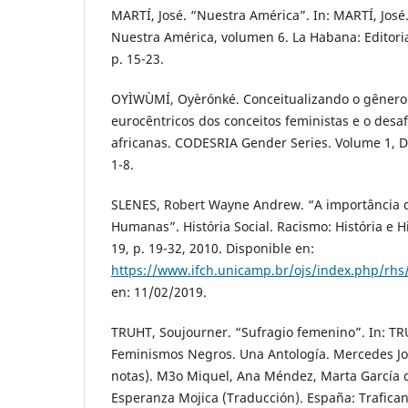
MARTÍ, José. “Nuestra América”. In: MARTÍ, Jos
Nuestra América, volumen 6. La Habana: Editoria
p. 15-23.
OYÌWÙMÍ, Oyèrónké. Conceitualizando o gênero
eurocêntricos dos conceitos feministas e o desa
africanas. CODESRIA Gender Series. Volume 1, D
1-8.
SLENES, Robert Wayne Andrew. “A importância da
Humanas”. História Social. Racismo: História e Hi
19, p. 19-32, 2010. Disponible en:
https://www.ifch.unicamp.br/ojs/index.php/rhs/
en: 11/02/2019.
TRUHT, Soujourner. “Sufragio femenino”. In: TRU
Feminismos Negros. Una Antología. Mercedes Jo
notas). M3o Miquel, Ana Méndez, Marta García d
Esperanza Mojica (Traducción). España: Trafican