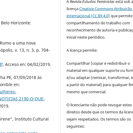
A
Revista Estudos Feministas
está sob 
licença
Creative Commons Atribuição 
Internacional (CC BY 4.0)
que permite
 Belo Horizonte:
compartilhamento do trabalho com
reconhecimento de autoria e publica
inicial neste periódico.
a/Rumo a uma nova
polis, v. 13, n. 3, p. 704-
A licença permite:
Compartilhar (copiar e redistribuir o
df
. Acceso en: 04/02/2019.
material em qualquer suporte ou for
lha PE, 07/09/2018 às
e/ou adaptar (remixar, transformar, e 
onible en:
a partir do material) para qualquer fi
ulheres-
mesmo que comercial.
NOTICIAS,2190-O-QUE-
O licenciante não pode revogar estes
2019.
direitos desde que os termos da licen
rene”, Instituto Cultural
sejam respeitados. Os termos são os
seguintes: