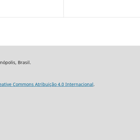
nópolis, Brasil.
eative Commons Atribuição 4.0 Internacional
.