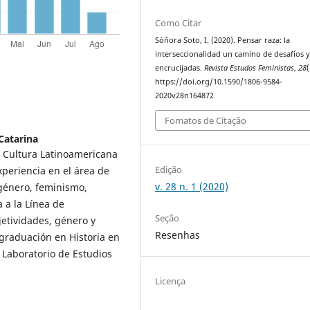
Como Citar
Sóñora Soto, I. (2020). Pensar raza: la
interseccionalidad un camino de desafíos 
encrucijadas.
Revista Estudos Feministas
,
28
(
https://doi.org/10.1590/1806-9584-
2020v28n164872
Fomatos de Citação
Catarina
en Cultura Latinoamericana
Edição
experiencia en el área de
v. 28 n. 1 (2020)
género, feminismo,
 a la Línea de
Seção
jetividades, género y
Resenhas
graduación en Historia en
 Laboratorio de Estudios
Licença