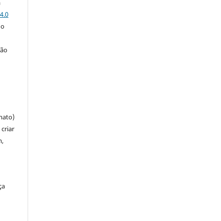
a
4.0
 o
ção
mato)
criar
m,
ça