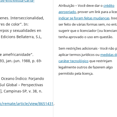
se-entrevista-carla-
Atribuição – Você deve dar o
crédito
apropriado
, prover um link para a lic
nes. Interseccionalidad,
indicar se foram feitas mudanças
. Is
res de color”. In:
ser feito de várias formas sem, no ent
erpos y sexualidades en
sugerir que o licenciador (ou licencian
dicions Bellaterra, S.L,
tenha aprovado o uso em questão.
Sem restrições adicionais - Você não 
de amefricanidade”.
aplicar termos jurídicos ou
medidas d
93, jan.-jun. 1988, p. 69-
caráter tecnológico
que restrinjam
legalmente outros de fazerem algo
permitido pela licença.
 Oceano Índico: Forjando
ul Global – Perspectivas
], Campinas-SP, v. 38, n.
p/remate/article/view/8651431
.