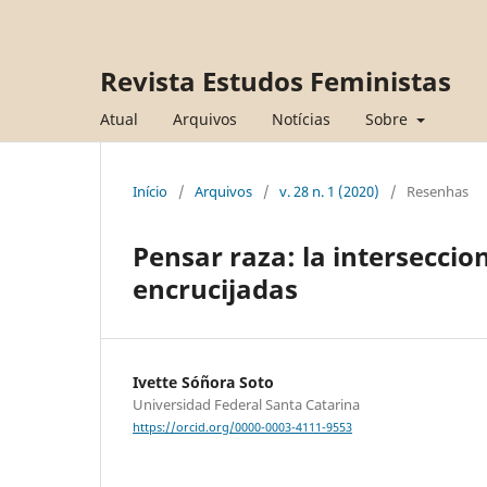
Revista Estudos Feministas
Atual
Arquivos
Notícias
Sobre
Início
/
Arquivos
/
v. 28 n. 1 (2020)
/
Resenhas
Pensar raza: la interseccio
encrucijadas
Ivette Sóñora Soto
Universidad Federal Santa Catarina
https://orcid.org/0000-0003-4111-9553