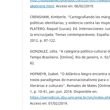
http://blogdabiko.blogspot.com/2010/07/bikodis
akotirene.html
. Acceso en: 06/02/2019.
CRENSHAW, Kimberle. “Cartografiando los márge
políticas identitarias, y violencia contra las muje
PLATERO, Raquel (Lucas). Ed. Intersecciones: cu
la encrucijada. Temas contemporáneos. España: E
2012, p. 87-122.
GONZALEZ, Lélia. “A categoria político-cultural 
Tempo Brasileiro. [Online]. Rio de Janeiro, n. 92/
82.
HOFMEYR, Isabel. “O Atlântico Negro encontra o
novos paradigmas do transnacionalismo para o S
literárias e culturais”. Remates de Males [Online
1, p. 10-41, jan.-jun. 2018. Disponible en:
https://periodicos.sbu.unicamp.br/ojs/index.ph
Acceso en: 07/02/2019.