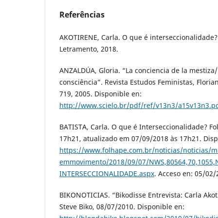
Referências
AKOTIRENE, Carla. O que é interseccionalidade?
Letramento, 2018.
ANZALDÚA, Gloria. “La conciencia de la mestiz
consciência”. Revista Estudos Feministas, Florianó
719, 2005. Disponible en:
http://www.scielo.br/pdf/ref/v13n3/a15v13n3.p
BATISTA, Carla. O que é Interseccionalidade? Fo
17h21, atualizado em 07/09/2018 às 17h21. Disp
https://www.folhape.com.br/noticias/noticias/m
emmovimento/2018/09/07/NWS,80564,70,1055,
INTERSECCIONALIDADE.aspx
. Acceso en: 05/02/
BIKONOTICIAS. “Bikodisse Entrevista: Carla Akoti
Steve Biko, 08/07/2010. Disponible en: