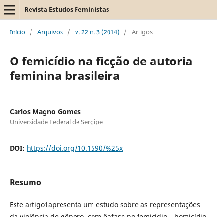
Revista Estudos Feministas
Início
/
Arquivos
/
v. 22 n. 3 (2014)
/
Artigos
O femicídio na ficção de autoria
feminina brasileira
Carlos Magno Gomes
Universidade Federal de Sergipe
DOI:
https://doi.org/10.1590/%25x
Resumo
Este artigo1apresenta um estudo sobre as representações
da violência de gênero, com ênfase no femicídio – homicídio