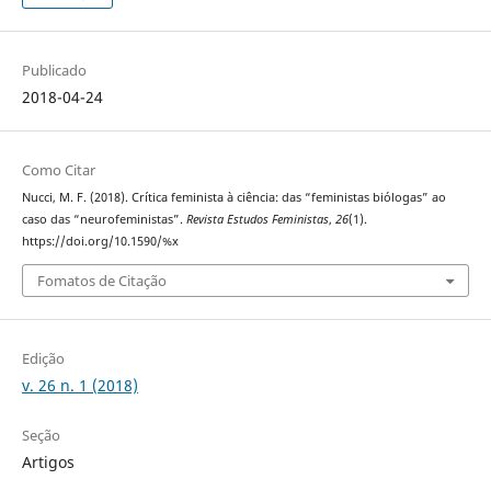
Publicado
2018-04-24
Como Citar
Nucci, M. F. (2018). Crítica feminista à ciência: das “feministas biólogas” ao
caso das “neurofeministas”.
Revista Estudos Feministas
,
26
(1).
https://doi.org/10.1590/%x
Fomatos de Citação
Edição
v. 26 n. 1 (2018)
Seção
Artigos