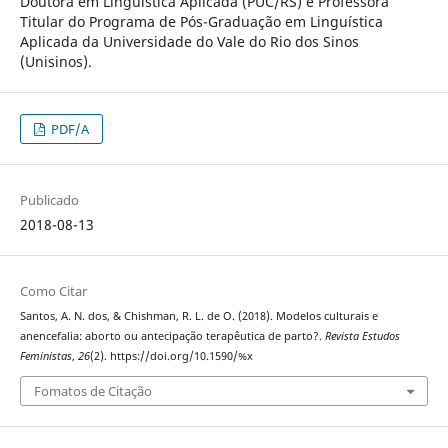
Doutora em Linguística Aplicada (PUC/RS) e Professora
Titular do Programa de Pós-Graduação em Linguística
Aplicada da Universidade do Vale do Rio dos Sinos
(Unisinos).
PDF/A
Publicado
2018-08-13
Como Citar
Santos, A. N. dos, & Chishman, R. L. de O. (2018). Modelos culturais e
anencefalia: aborto ou antecipação terapêutica de parto?.
Revista Estudos
Feministas
,
26
(2). https://doi.org/10.1590/%x
Fomatos de Citação