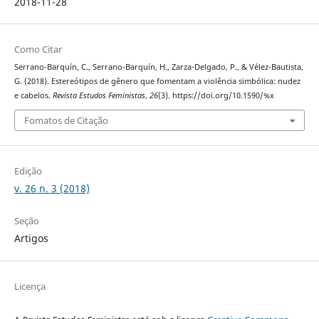
2018-11-28
Como Citar
Serrano-Barquín, C., Serrano-Barquín, H., Zarza-Delgado, P., & Vélez-Bautista,
G. (2018). Estereótipos de gênero que fomentam a violência simbólica: nudez
e cabelos.
Revista Estudos Feministas
,
26
(3). https://doi.org/10.1590/%x
Fomatos de Citação
Edição
v. 26 n. 3 (2018)
Seção
Artigos
Licença