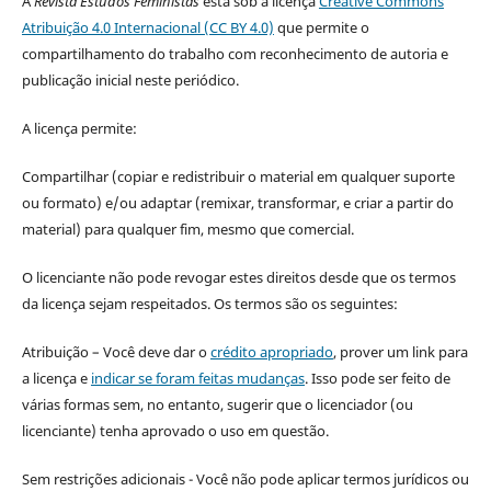
A
Revista Estudos Feministas
está sob a licença
Creative Commons
Atribuição 4.0 Internacional (CC BY 4.0)
que permite o
compartilhamento do trabalho com reconhecimento de autoria e
publicação inicial neste periódico.
A licença permite:
Compartilhar (copiar e redistribuir o material em qualquer suporte
ou formato) e/ou adaptar (remixar, transformar, e criar a partir do
material) para qualquer fim, mesmo que comercial.
O licenciante não pode revogar estes direitos desde que os termos
da licença sejam respeitados. Os termos são os seguintes:
Atribuição – Você deve dar o
crédito apropriado
, prover um link para
a licença e
indicar se foram feitas mudanças
. Isso pode ser feito de
várias formas sem, no entanto, sugerir que o licenciador (ou
licenciante) tenha aprovado o uso em questão.
Sem restrições adicionais - Você não pode aplicar termos jurídicos ou