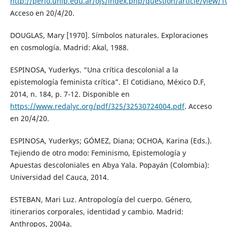
http://perio.unlp.edu.ar/ojs/index.php/question/article/view/1
Acceso en 20/4/20.
DOUGLAS, Mary [1970]. Símbolos naturales. Exploraciones
en cosmología. Madrid: Akal, 1988.
ESPINOSA, Yuderkys. “Una crítica descolonial a la
epistemología feminista crítica”. El Cotidiano, México D.F,
2014, n. 184, p. 7-12. Disponible en
https://www.redalyc.org/pdf/325/32530724004.pdf
. Acceso
en 20/4/20.
ESPINOSA, Yuderkys; GÓMEZ, Diana; OCHOA, Karina (Eds.).
Tejiendo de otro modo: Feminismo, Epistemología y
Apuestas descoloniales en Abya Yala. Popayán (Colombia):
Universidad del Cauca, 2014.
ESTEBAN, Mari Luz. Antropología del cuerpo. Género,
itinerarios corporales, identidad y cambio. Madrid:
Anthropos, 2004a.