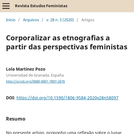
Revista Estudos Feministas
Início
/
Arquivos
/
v. 28 n. 3 (2020)
/
Artigos
Corporalizar as etnografias a
partir das perspectivas feministas
Lola Martínez Pozo
Universidad de Granada. España
http://orcid.org/0000-0001-7897-2676
DOI:
https://doi.org/10.1590/1806-9584-2020v28n58097
Resumo
No presente artigo, proponho uma reflexão sobre o lugar