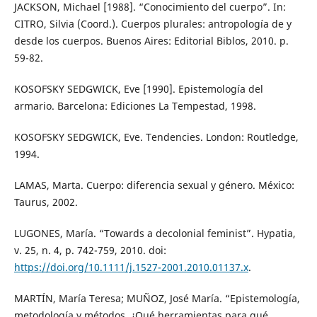
JACKSON, Michael [1988]. “Conocimiento del cuerpo”. In:
CITRO, Silvia (Coord.). Cuerpos plurales: antropología de y
desde los cuerpos. Buenos Aires: Editorial Biblos, 2010. p.
59-82.
KOSOFSKY SEDGWICK, Eve [1990]. Epistemología del
armario. Barcelona: Ediciones La Tempestad, 1998.
KOSOFSKY SEDGWICK, Eve. Tendencies. London: Routledge,
1994.
LAMAS, Marta. Cuerpo: diferencia sexual y género. México:
Taurus, 2002.
LUGONES, María. “Towards a decolonial feminist”. Hypatia,
v. 25, n. 4, p. 742-759, 2010. doi:
https://doi.org/10.1111/j.1527-2001.2010.01137.x
.
MARTÍN, María Teresa; MUÑOZ, José María. “Epistemología,
metodología y métodos. ¿Qué herramientas para qué