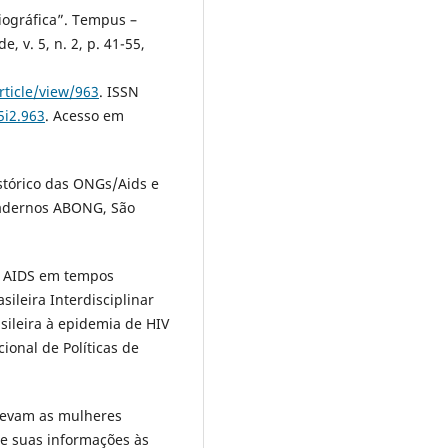
iográfica”. Tempus –
, v. 5, n. 2, p. 41-55,
ticle/view/963
. ISSN
5i2.963
. Acesso em
stórico das ONGs/Aids e
 Cadernos ABONG, São
 à AIDS em tempos
sileira Interdisciplinar
sileira à epidemia de HIV
ional de Políticas de
 levam as mulheres
de suas informações às