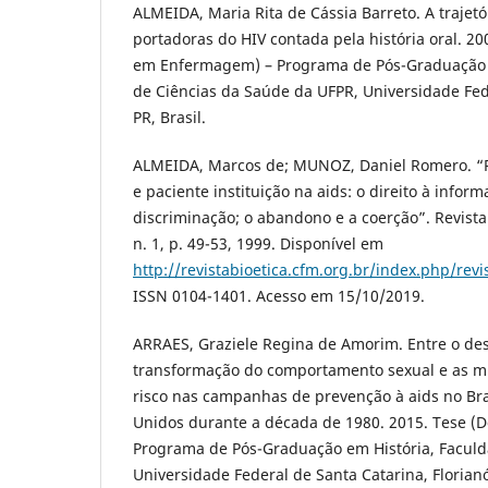
ALMEIDA, Maria Rita de Cássia Barreto. A trajetó
portadoras do HIV contada pela história oral. 2
em Enfermagem) – Programa de Pós-Graduação
de Ciências da Saúde da UFPR, Universidade Fede
PR, Brasil.
ALMEIDA, Marcos de; MUNOZ, Daniel Romero. “
e paciente instituição na aids: o direito à inform
discriminação; o abandono e a coerção”. Revista B
n. 1, p. 49-53, 1999. Disponível em
http://revistabioetica.cfm.org.br/index.php/revi
ISSN 0104-1401. Acesso em 15/10/2019.
ARRAES, Graziele Regina de Amorim. Entre o dese
transformação do comportamento sexual e as 
risco nas campanhas de prevenção à aids no Bra
Unidos durante a década de 1980. 2015. Tese (D
Programa de Pós-Graduação em História, Faculd
Universidade Federal de Santa Catarina, Florianóp