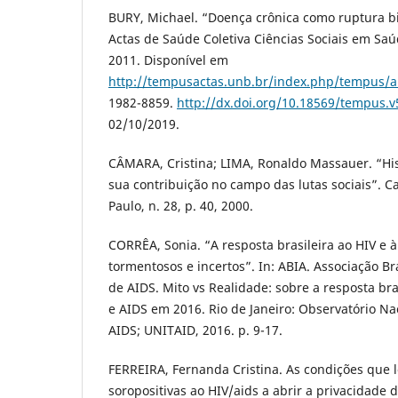
BURY, Michael. “Doença crônica como ruptura b
Actas de Saúde Coletiva Ciências Sociais em Saúde
2011. Disponível em
http://tempusactas.unb.br/index.php/tempus/ar
1982-8859.
http://dx.doi.org/10.18569/tempus.v
02/10/2019.
CÂMARA, Cristina; LIMA, Ronaldo Massauer. “Hi
sua contribuição no campo das lutas sociais”.
Paulo, n. 28, p. 40, 2000.
CORRÊA, Sonia. “A resposta brasileira ao HIV e
tormentosos e incertos”. In: ABIA. Associação Bra
de AIDS. Mito vs Realidade: sobre a resposta bra
e AIDS em 2016. Rio de Janeiro: Observatório Nac
AIDS; UNITAID, 2016. p. 9-17.
FERREIRA, Fernanda Cristina. As condições que
soropositivas ao HIV/aids a abrir a privacidade 