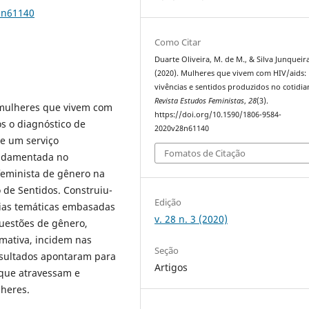
8n61140
Como Citar
Duarte Oliveira, M. de M., & Silva Junqueira,
(2020). Mulheres que vivem com HIV/aids:
vivências e sentidos produzidos no cotidia
Revista Estudos Feministas
,
28
(3).
 mulheres que vivem com
https://doi.org/10.1590/1806-9584-
s o diagnóstico de
2020v28n61140
de um serviço
Fomatos de Citação
fundamentada no
feminista de gênero na
 de Sentidos. Construiu-
Edição
rias temáticas embasadas
v. 28 n. 3 (2020)
questões de gênero,
mativa, incidem nas
Seção
resultados apontaram para
Artigos
 que atravessam e
heres.