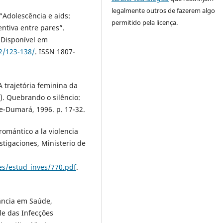
legalmente outros de fazerem algo
“Adolescência e aids:
permitido pela licença.
ntiva entre pares”.
. Disponível em
12/123-138/
. ISSN 1807-
 trajetória feminina da
). Quebrando o silêncio:
me-Dumará, 1996. p. 17-32.
romántico a la violencia
stigaciones, Ministerio de
s/estud_inves/770.pdf
.
lância em Saúde,
le das Infecções