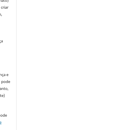
mato)
criar
m,
ça
ença e
so pode
anto,
te)
pode
e