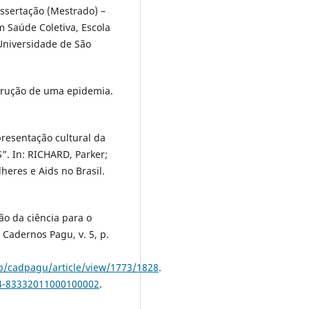
ssertação (Mestrado) –
Saúde Coletiva, Escola
Universidade de São
strução de uma epidemia.
presentação cultural da
”. In: RICHARD, Parker;
heres e Aids no Brasil.
o da ciência para o
 Cadernos Pagu, v. 5, p.
hp/cadpagu/article/view/1773/1828
.
04-83332011000100002
.