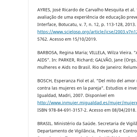
AYRES, José Ricardo de Carvalho Mesquita et al. 
avaliação de uma experiência de educação preve
Interface, Botucatu, v. 7, n. 12, p. 113-128, 2013
https://www.scielosp.org/article/icse/2003.v7n
5762. Acesso em 15/10/2019.
BARBOSA, Regina Maria; VILLELA, Wilza Vieira. “A
AIDS”. In: PARKER, Richard; GALVÃO, Jane (Orgs.
mulheres e Aids no Brasil. Rio de Janeiro: Relu
BOSCH, Esperanza Fiol et al. “Del mito del amor 
contra las mujeres en la pareja”. Estudios e inve
Igualdad, Madri, 2007. Disponível em
http://www.inmujer.migualdad.es/mujer/mujere
ISBN 978-84-691-3157-2. Acesso em 08/04/2018.
BRASIL. Ministério da Saúde. Secretaria de Vigi
Departamento de Vigilância, Prevenção e Contro