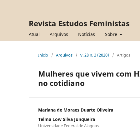
Revista Estudos Feministas
Atual
Arquivos
Notícias
Sobre
Início
/
Arquivos
/
v. 28 n. 3 (2020)
/
Artigos
Mulheres que vivem com HIV
no cotidiano
Mariana de Moraes Duarte Oliveira
Telma Low Silva Junqueira
Universidade Federal de Alagoas