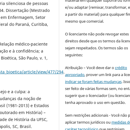
material em qualquer suporte ou for
ria silenciosa de pessoas
e/ou adaptar (remixar, transformar, e 
004. Dissertação (Mestrado
a partir do material) para qualquer fi
 em Enfermagem, Setor
mesmo que comercial.
ral do Paraná, Curitiba,
O licenciante não pode revogar estes
direitos desde que os termos da licen
Relação médico-paciente
sejam respeitados. Os termos são os
ação e à confidência; a
seguintes:
ioética, São Paulo, v. 1,
Atribuição – Você deve dar o
crédito
sta_bioetica/article/view/477/294
.
apropriado
, prover um link para a lic
indicar se foram feitas mudanças
. Is
ser feito de várias formas sem, no ent
jo e a culpa: a
sugerir que o licenciador (ou licencian
mudanças da noção de
tenha aprovado o uso em questão.
sil (1981-2013) e Estados
outorado em História) –
Sem restrições adicionais - Você não 
ade de História da UFSC,
aplicar termos jurídicos ou
medidas d
olis, SC, Brasil.
caráter tecnológico
que restrinjam