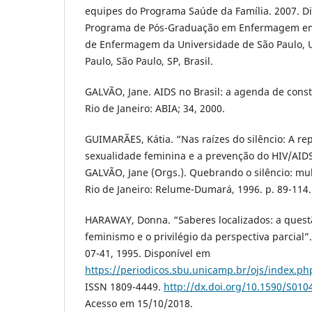
equipes do Programa Saúde da Família. 2007. Di
Programa de Pós-Graduação em Enfermagem em 
de Enfermagem da Universidade de São Paulo, 
Paulo, São Paulo, SP, Brasil.
GALVÃO, Jane. AIDS no Brasil: a agenda de con
Rio de Janeiro: ABIA; 34, 2000.
GUIMARÃES, Kátia. “Nas raízes do silêncio: A re
sexualidade feminina e a prevenção do HIV/AIDS
GALVÃO, Jane (Orgs.). Quebrando o silêncio: mul
Rio de Janeiro: Relume-Dumará, 1996. p. 89-114.
HARAWAY, Donna. “Saberes localizados: a questã
feminismo e o privilégio da perspectiva parcial”.
07-41, 1995. Disponível em
https://periodicos.sbu.unicamp.br/ojs/index.p
ISSN 1809-4449.
http://dx.doi.org/10.1590/S01
Acesso em 15/10/2018.