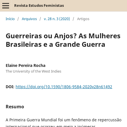
Revista Estudos Feministas
Início
/
Arquivos
/
v. 28 n. 3 (2020)
/
Artigos
Guerreiras ou Anjos? As Mulheres
Brasileiras e a Grande Guerra
Elaine Pereira Rocha
The University of the West Indies
DOI:
https://doi.org/10.1590/1806-9584-2020v28n61492
Resumo
A Primeira Guerra Mundial foi um fenômeno de repercussão
internacional que ocorreu em meio a inúmeras