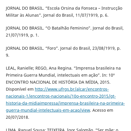
JORNAL DO BRASIL. “Escola Orsina da Fonseca – Instrucção
Militar às Alunas”. Jornal do Brasil, 11/07/1919, p. 6.
JORNAL DO BRASIL. “O Batalhão Feminino”. Jornal do Brasil,
21/07/1919, p. 1.
JORNAL DO BRASIL. “Foro”. Jornal do Brasil, 23/08/1919, p.
9.
LEAL, Ranielle; REGO, Ana Regina. “Imprensa brasileira na
Primeira Guerra Mundial, intelectuais em ação”. In: 10º
ENCONTRO NACIONAL DE HISTÓRIA DA MÍDIA, 2015.
Disponível em
http://www.ufrgs.br/alcar/encontros-
nacionais-1/encontros-nacionais/10o-encontro-2015/gt-
historia-da-midiaimpressa/imprensa-brasileira-na-primeira-
guerra-mundial-intelectuais-em-acao/view
. Acesso em
20/07/2018.
LIMA, Raquel Sousa; TEIXEIRA, Igor Salomão. “Ser mãe: o