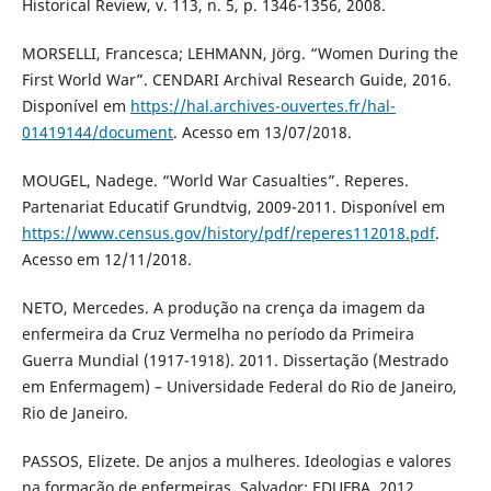
Historical Review, v. 113, n. 5, p. 1346-1356, 2008.
MORSELLI, Francesca; LEHMANN, Jörg. “Women During the
First World War”. CENDARI Archival Research Guide, 2016.
Disponível em
https://hal.archives-ouvertes.fr/hal-
01419144/document
. Acesso em 13/07/2018.
MOUGEL, Nadege. “World War Casualties”. Reperes.
Partenariat Educatif Grundtvig, 2009-2011. Disponível em
https://www.census.gov/history/pdf/reperes112018.pdf
.
Acesso em 12/11/2018.
NETO, Mercedes. A produção na crença da imagem da
enfermeira da Cruz Vermelha no período da Primeira
Guerra Mundial (1917-1918). 2011. Dissertação (Mestrado
em Enfermagem) – Universidade Federal do Rio de Janeiro,
Rio de Janeiro.
PASSOS, Elizete. De anjos a mulheres. Ideologias e valores
na formação de enfermeiras. Salvador: EDUFBA, 2012.