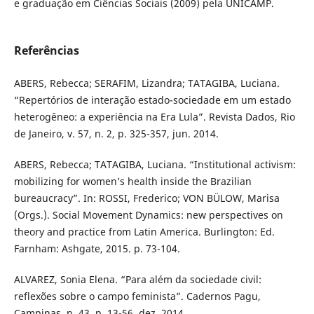
e graduação em Ciências Sociais (2009) pela UNICAMP.
Referências
ABERS, Rebecca; SERAFIM, Lizandra; TATAGIBA, Luciana.
“Repertórios de interação estado-sociedade em um estado
heterogêneo: a experiência na Era Lula”. Revista Dados, Rio
de Janeiro, v. 57, n. 2, p. 325-357, jun. 2014.
ABERS, Rebecca; TATAGIBA, Luciana. “Institutional activism:
mobilizing for women’s health inside the Brazilian
bureaucracy”. In: ROSSI, Frederico; VON BÜLOW, Marisa
(Orgs.). Social Movement Dynamics: new perspectives on
theory and practice from Latin America. Burlington: Ed.
Farnham: Ashgate, 2015. p. 73-104.
ALVAREZ, Sonia Elena. “Para além da sociedade civil:
reflexões sobre o campo feminista”. Cadernos Pagu,
Campinas, n. 43, p. 13-56, dez. 2014.