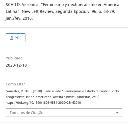
SCHILD, Verónica. “Feminismo y neoliberalismo en América
Latina”. New Left Review, Segunda Época, v. 96, p. 63-79,
jan./fev. 2016.
PDF
Publicado
2020-12-18
Como Citar
Gonzalez, D. de F. (2020). Lado a lado? Feminismos e Estado durante o ‘ciclo
progressista’ latino-americano.
Revista Estudos Feministas
,
28
(3).
https://doi.org/10.1590/1806-9584-2020v28n63040
Fomatos de Citação