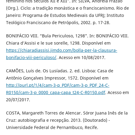
feminino nos séculos XII e XIII”. In: SILVA, Andréia Frazão
(Org.). Ciclo: a tradição monástica e o franciscanismo. Rio de
Janeiro: Programa de Estudos Medievais da UFRJ; Instituto
Teológico Franciscano de Petrópolis, 2002. p. 17-28.
BONIFÁCIO VIII. “Bula Periculoso, 1298”. In: BONIFÁCIO VIII.
Chiara d’Assisi e le sue sorelle, 1298. Disponível em
https://chiaradiassisi.jimdo.com/bolla-per-la-clausura-
bonifacio-viii-periculoso/
. Acesso em 10/08/2017.
CAMÕES, Luís de. Os Lusíadas. 2. ed. Lisboa: Casa de
Antônio Gonçalves Impressor, 1572. Disponível em
http://purl.pt/1/4/cam-3-p_PDF/cam-3-p_PDF_24-C-
R0150/cam-3-p_0000_capa-capa_t24-C-R0150.pdf
. Acesso em
20/07/2017.
COSTA, Margareth Torres de Alencar. Sóror Juana Inês de la
Cruz: autobiografia e recepção. 2013. (Doutorado) -
Universidade Federal de Pernambuco, Recife.