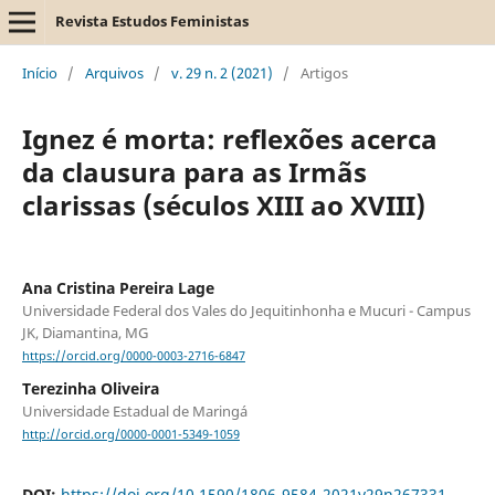
Revista Estudos Feministas
Início
/
Arquivos
/
v. 29 n. 2 (2021)
/
Artigos
Ignez é morta: reflexões acerca
da clausura para as Irmãs
clarissas (séculos XIII ao XVIII)
Ana Cristina Pereira Lage
Universidade Federal dos Vales do Jequitinhonha e Mucuri - Campus
JK, Diamantina, MG
https://orcid.org/0000-0003-2716-6847
Terezinha Oliveira
Universidade Estadual de Maringá
http://orcid.org/0000-0001-5349-1059
DOI:
https://doi.org/10.1590/1806-9584-2021v29n267331