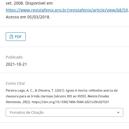
set. 2008. Disponível em
https://www.revistafenix.pro.br/revistafenix/article/view/68/59
.
Acesso em 05/03/2018.
PDF
Publicado
2021-10-21
Como Citar
Pereira Lage, A. C., & Oliveira, T. (2021). Ignez é morta: reflexões acerca da
clausura para as Irmãs clarissas (séculos XIII ao XVIII).
Revista Estudos
Feministas
,
29
(2). https://doi.org/10.1590/1806-9584-2021v29n267331
Fomatos de Citação