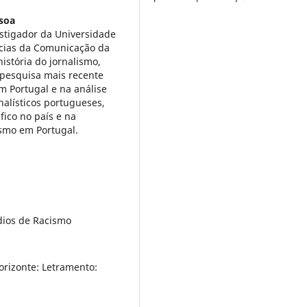
soa
estigador da Universidade
ncias da Comunicação da
istória do jornalismo,
A pesquisa mais recente
m Portugal e na análise
rnalísticos portugueses,
ico no país e na
ismo em Portugal.
dios de Racismo
orizonte: Letramento: