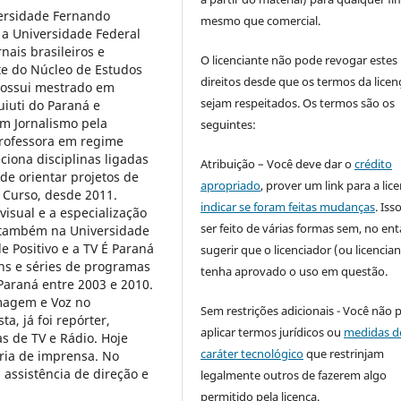
ersidade Fernando
mesmo que comercial.
 a Universidade Federal
nais brasileiros e
O licenciante não pode revogar estes
rte do Núcleo de Estudos
direitos desde que os termos da licen
Possui mestrado em
sejam respeitados. Os termos são os
iuti do Paraná e
m Jornalismo pela
seguintes:
professora em regime
ciona disciplinas ligadas
Atribuição – Você deve dar o
crédito
de orientar projetos de
apropriado
, prover um link para a lic
e Curso, desde 2011.
indicar se foram feitas mudanças
. Is
sual e a especialização
ser feito de várias formas sem, no ent
 também na Universidade
e Positivo e a TV É Paraná
sugerir que o licenciador (ou licencian
ens e séries de programas
tenha aprovado o uso em questão.
 Paraná entre 2003 e 2010.
Imagem e Voz no
Sem restrições adicionais - Você não 
a, já foi repórter,
aplicar termos jurídicos ou
medidas d
s de TV e Rádio. Hoje
caráter tecnológico
que restrinjam
ria de imprensa. No
assistência de direção e
legalmente outros de fazerem algo
permitido pela licença.