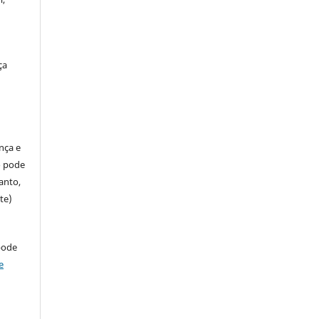
ça
ença e
so pode
anto,
te)
pode
e