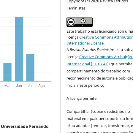
Copyright (c) 2020 Revista Estudos
Feministas
Este trabalho está licenciado sob um
licença
Creative Commons Attribution
International License
.
A
Revista Estudos Feministas
está sob 
licença
Creative Commons Atribuição 
Internacional (CC BY 4.0)
que permite
compartilhamento do trabalho com
reconhecimento de autoria e publica
inicial neste periódico.
A licença permite:
Compartilhar (copiar e redistribuir o
material em qualquer suporte ou for
e/ou adaptar (remixar, transformar, e 
, Universidade Fernando
a partir do material) para qualquer fi