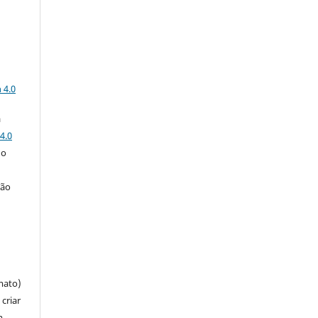
a
 4.0
a
4.0
 o
ção
mato)
criar
m,