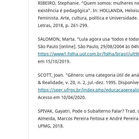
RIBEIRO, Stephanie. “Quem somos: mulheres neg
existência é pedagógica”. In: HOLLANDA, Helois
Feminista. Arte, cultura, política e Universidade.
Letras, 2018, p. 261-299.
SALOMON, Marta. “Lula agora usa ‘todos e todas
São Paulo [online]. São Paulo, 29/08/2004 às 04
https://www1.folha.uol.com.br/folha/brasil/ult
em 15/10/2019.
SCOTT, Joan. “Gênero: uma categoria útil de aná
& Realidade, v. 20, n. 2, jul.-dez. 1995. Disponív
https://seer.ufrgs.br/index.php/educacaoereali
Acesso em 10/04/2020.
SPIVAK, Gayatri. Pode o Subalterno Falar? Trad.
Almeida, Marcos Pereira Feitosa e André Pereira 
UFMG, 2018.