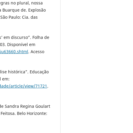
ras no plural, nossa
a Buarque de. Explosão
 São Paulo: Cia. das
’ em discurso”. Folha de
h03. Disponível em
96u63660.shtml
. Acesso
lise histórica”. Educação
el em:
dade/article/view/71721
.
 de Sandra Regina Goulart
Feitosa. Belo Horizonte: