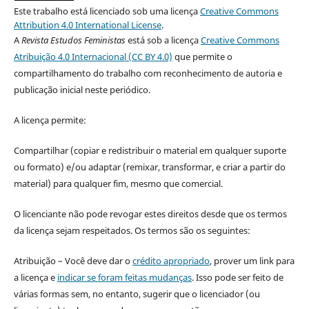
Este trabalho está licenciado sob uma licença
Creative Commons
Attribution 4.0 International License
.
A
Revista Estudos Feministas
está sob a licença
Creative Commons
Atribuição 4.0 Internacional (CC BY 4.0)
que permite o
compartilhamento do trabalho com reconhecimento de autoria e
publicação inicial neste periódico.
A licença permite:
Compartilhar (copiar e redistribuir o material em qualquer suporte
ou formato) e/ou adaptar (remixar, transformar, e criar a partir do
material) para qualquer fim, mesmo que comercial.
O licenciante não pode revogar estes direitos desde que os termos
da licença sejam respeitados. Os termos são os seguintes:
Atribuição – Você deve dar o
crédito apropriado
, prover um link para
a licença e
indicar se foram feitas mudanças
. Isso pode ser feito de
várias formas sem, no entanto, sugerir que o licenciador (ou