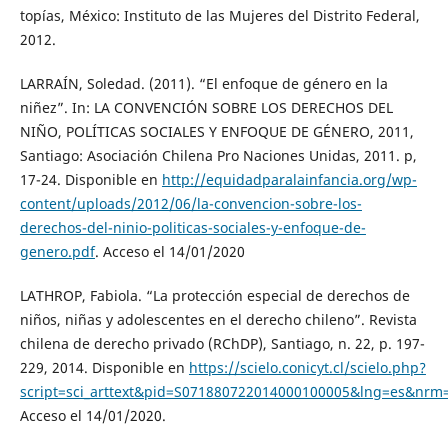
topías, México: Instituto de las Mujeres del Distrito Federal,
2012.
LARRAÍN, Soledad. (2011). “El enfoque de género en la
niñez”. In: LA CONVENCIÓN SOBRE LOS DERECHOS DEL
NIÑO, POLÍTICAS SOCIALES Y ENFOQUE DE GÉNERO, 2011,
Santiago: Asociación Chilena Pro Naciones Unidas, 2011. p,
17-24. Disponible en
http://equidadparalainfancia.org/wp-
content/uploads/2012/06/la-convencion-sobre-los-
derechos-del-ninio-politicas-sociales-y-enfoque-de-
genero.pdf
. Acceso el 14/01/2020
LATHROP, Fabiola. “La protección especial de derechos de
niños, niñas y adolescentes en el derecho chileno”. Revista
chilena de derecho privado (RChDP), Santiago, n. 22, p. 197-
229, 2014. Disponible en
https://scielo.conicyt.cl/scielo.php?
script=sci_arttext&pid=S071880722014000100005&lng=es&nrm=
Acceso el 14/01/2020.