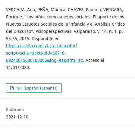
VERGARA, Ana; PEÑA, Mónica; CHÁVEZ, Paulina; VERGARA,
Enrique. “Los niños como sujetos sociales: El aporte de los
Nuevos Estudios Sociales de la infancia y el Análisis Crítico
del Discurso”. Psicoperspectivas, Valparaíso, v. 14, n. 1, p.
55-65, 2015. Disponible en
https://scielo.conicyt.cl/scielo.php?
script=sci_arttext&pid=S0718-
69242015000100006&lng=es&nrm=iso
. Acceso el
14/01/2020.
PDF (Español (España))
Publicado
2021-12-10