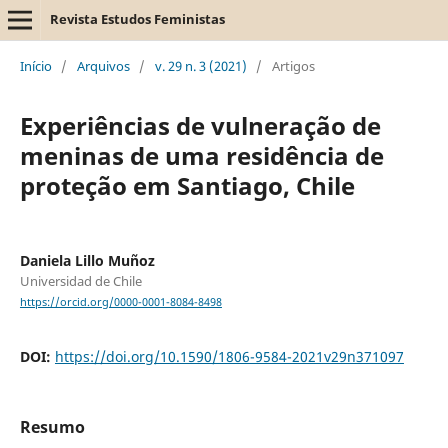
Revista Estudos Feministas
Início
/
Arquivos
/
v. 29 n. 3 (2021)
/
Artigos
Experiências de vulneração de
meninas de uma residência de
proteção em Santiago, Chile
Daniela Lillo Muñoz
Universidad de Chile
https://orcid.org/0000-0001-8084-8498
DOI:
https://doi.org/10.1590/1806-9584-2021v29n371097
Resumo