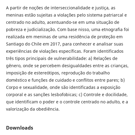
A partir de noções de interseccionalidade e justiça, as
meninas estão sujeitas a violações pelo sistema patriarcal e
centrado no adulto, acentuando-se em uma situação de
pobreza e judicialização. Com base nisso, uma etnografia foi
realizada em meninas de uma residência de proteção em
Santiago do Chile em 2017, para conhecer e analisar suas
experiências de violações específicas. Foram identificados
três tipos principais de vulnerabilidade: a) Relações de
gênero, onde se percebem desigualdades entre as crianças,
imposição de estereótipos, reprodução do trabalho
doméstico e funções de cuidado e conflitos entre pares; b)
Corpo e sexualidade, onde são identificadas a exposição
corporal e as sanções lesbofobicas; c) Controle e docilidade,
que identificam o poder e o controle centrado no adulto, e a
valorização da obediência.
Downloads