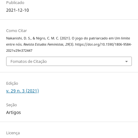
Publicado
2021-12-10
Como Citar
Nakanishi, D. S., & Nigro, C. M. C. (2021). O jogo do patriarcado em Um limite
entre nós.
Revista Estudos Feministas
,
29
(3). https://doi.org/10.1590/1806-9584-
2021v29n372447
Fomatos de Citação
Edição
v. 29 n. 3 (2021)
Seção
Artigos
Licença