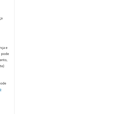
ça
ença e
so pode
anto,
te)
pode
e