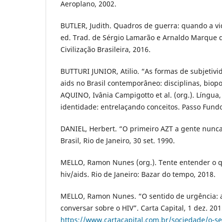
Aeroplano, 2002.
BUTLER, Judith. Quadros de guerra: quando a vida
ed. Trad. de Sérgio Lamarão e Arnaldo Marque d
Civilização Brasileira, 2016.
BUTTURI JUNIOR, Atilio. “As formas de subjetivid
aids no Brasil contemporâneo: disciplinas, biopo
AQUINO, Ivânia Campigotto et al. (org.). Língua, 
identidade: entrelaçando conceitos. Passo Fundo:
DANIEL, Herbert. “O primeiro AZT a gente nunca
Brasil, Rio de Janeiro, 30 set. 1990.
MELLO, Ramon Nunes (org.). Tente entender o qu
hiv/aids. Rio de Janeiro: Bazar do tempo, 2018.
MELLO, Ramon Nunes. “O sentido de urgência: 
conversar sobre o HIV”. Carta Capital, 1 dez. 20
https://www.cartacapital.com.br/sociedade/o-se