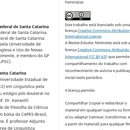
Feministas
Este trabalho está licenciado sob um
ederal de Santa Catarina
licença
Creative Commons Attribution
deral de Santa Catarina.
International License
.
eral de Santa Catarina.
A
Revista Estudos Feministas
está sob 
pela Universidade de
licença
Creative Commons Atribuição 
nglesa e Uso de Novas
ualmente, é membro do GP
Internacional (CC BY 4.0)
que permite
UFSC).
compartilhamento do trabalho com
reconhecimento de autoria e publica
anta Catarina
inicial neste periódico.
 Universidade Estadual de
12) em Linguística pela
A licença permite:
u estágio pós-doutoral no
. Dr. Kanavilil
Compartilhar (copiar e redistribuir o
e de Filosofia da Ciência
material em qualquer suporte ou for
m bolsa da CAPES-Brasil,
e/ou adaptar (remixar, transformar, e 
me. É professor Adjunto
a partir do material) para qualquer fi
rea de Linguística