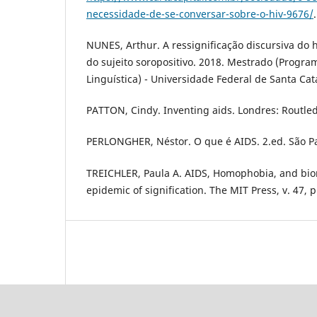
necessidade-de-se-conversar-sobre-o-hiv-9676/
NUNES, Arthur. A ressignificação discursiva do h
do sujeito soropositivo. 2018. Mestrado (Progr
Linguística) - Universidade Federal de Santa Cata
PATTON, Cindy. Inventing aids. Londres: Routle
PERLONGHER, Néstor. O que é AIDS. 2.ed. São Pau
TREICHLER, Paula A. AIDS, Homophobia, and bio
epidemic of signification. The MIT Press, v. 47, p