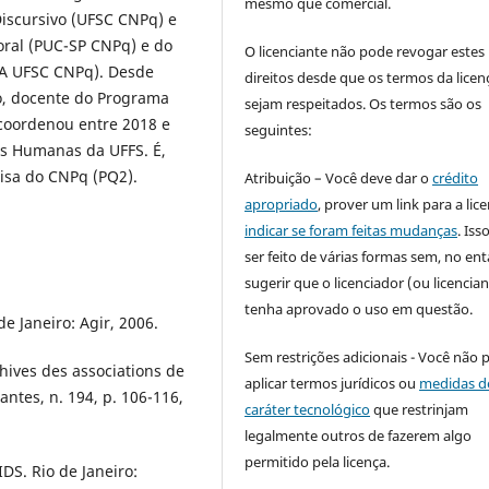
mesmo que comercial.
iscursivo (UFSC CNPq) e
ral (PUC-SP CNPq) e do
O licenciante não pode revogar estes
LA UFSC CNPq). Desde
direitos desde que os termos da licen
co, docente do Programa
sejam respeitados. Os termos são os
coordenou entre 2018 e
seguintes:
as Humanas da UFFS. É,
isa do CNPq (PQ2).
Atribuição – Você deve dar o
crédito
apropriado
, prover um link para a lic
indicar se foram feitas mudanças
. Is
ser feito de várias formas sem, no ent
sugerir que o licenciador (ou licencian
tenha aprovado o uso em questão.
e Janeiro: Agir, 2006.
Sem restrições adicionais - Você não 
hives des associations de
aplicar termos jurídicos ou
medidas d
antes, n. 194, p. 106-116,
caráter tecnológico
que restrinjam
legalmente outros de fazerem algo
permitido pela licença.
DS. Rio de Janeiro: