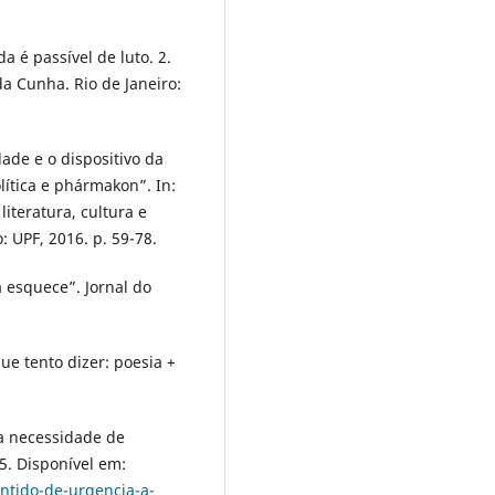
 é passível de luto. 2.
a Cunha. Rio de Janeiro:
ade e o dispositivo da
lítica e phármakon”. In:
literatura, cultura e
 UPF, 2016. p. 59-78.
 esquece”. Jornal do
e tento dizer: poesia +
a necessidade de
15. Disponível em:
ntido-de-urgencia-a-