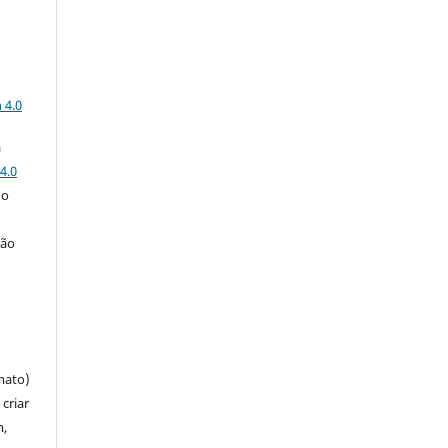
a
 4.0
a
4.0
 o
ção
mato)
criar
m,