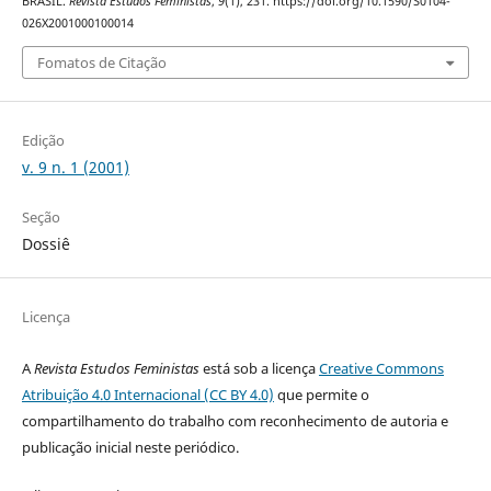
BRASIL.
Revista Estudos Feministas
,
9
(1), 231. https://doi.org/10.1590/S0104-
026X2001000100014
Fomatos de Citação
Edição
v. 9 n. 1 (2001)
Seção
Dossiê
Licença
A
Revista Estudos Feministas
está sob a licença
Creative Commons
Atribuição 4.0 Internacional (CC BY 4.0)
que permite o
compartilhamento do trabalho com reconhecimento de autoria e
publicação inicial neste periódico.