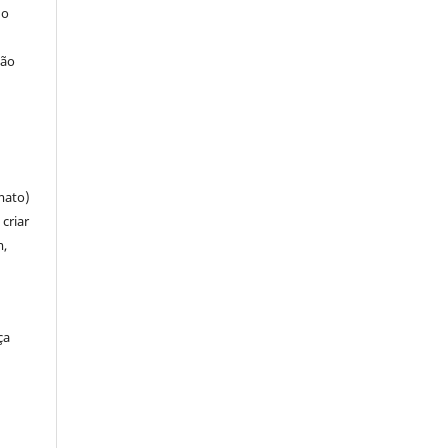
 o
ção
mato)
criar
m,
ça