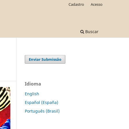
Cadastro
Acesso
Buscar
Enviar Submissão
Idioma
English
Español (España)
Português (Brasil)