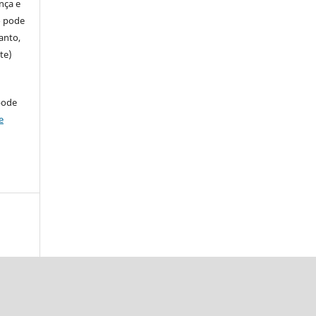
ença e
so pode
anto,
te)
pode
e