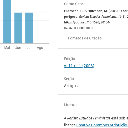
Como Citar
Hutcheon, L., & Hutcheon, M. (2003). O co
perigoso.
Revista Estudos Feministas
,
11
(1), 
https://doi.org/10.1590/S0104-
026X2003000100003
Fomatos de Citação
Edição
v. 11 n. 1 (2003)
Seção
Artigos
Licença
A
Revista Estudos Feministas
está sob 
licença
Creative Commons Atribuição 