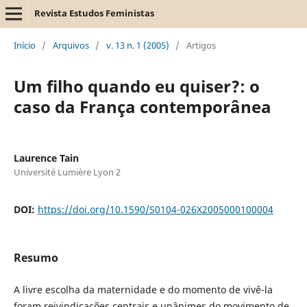
Revista Estudos Feministas
Início
/
Arquivos
/
v. 13 n. 1 (2005)
/
Artigos
Um filho quando eu quiser?: o
caso da França contemporânea
Laurence Tain
Université Lumière Lyon 2
DOI:
https://doi.org/10.1590/S0104-026X2005000100004
Resumo
A livre escolha da maternidade e do momento de vivê-la
foram reivindicações centrais e unânimes do movimento de