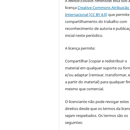
A
Revista Estudos Feministas
está sob 
licença
Creative Commons Atribuição 
Internacional (CC BY 4.0)
que permite
compartilhamento do trabalho com
reconhecimento de autoria e publica
inicial neste periódico.
A licença permite:
Compartilhar (copiar e redistribuir o
material em qualquer suporte ou for
e/ou adaptar (remixar, transformar, e 
a partir do material) para qualquer fi
mesmo que comercial.
O licenciante não pode revogar estes
direitos desde que os termos da licen
sejam respeitados. Os termos são os
seguintes: