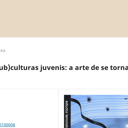
ica
b)culturas juvenis: a arte de se torn
00100008