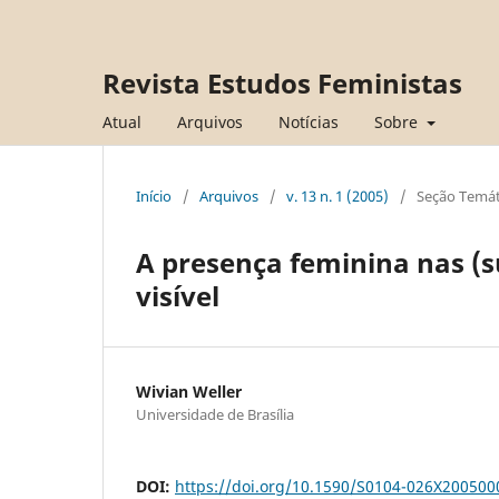
Revista Estudos Feministas
Atual
Arquivos
Notícias
Sobre
Início
/
Arquivos
/
v. 13 n. 1 (2005)
/
Seção Temát
A presença feminina nas (su
visível
Wivian Weller
Universidade de Brasília
DOI:
https://doi.org/10.1590/S0104-026X20050