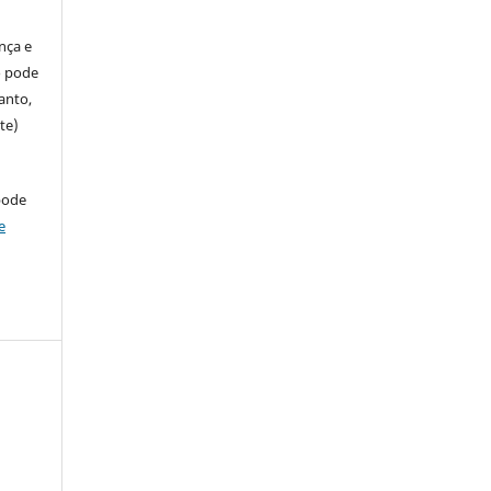
ença e
so pode
anto,
te)
pode
e