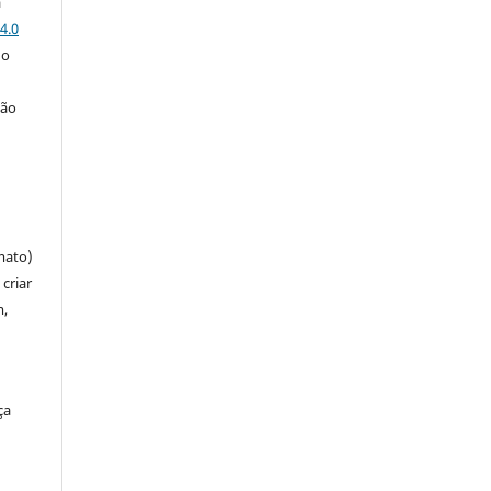
a
4.0
 o
ção
mato)
criar
m,
ça