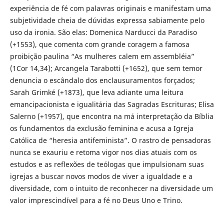
experiência de fé com palavras originais e manifestam uma
subjetividade cheia de dúvidas expressa sabiamente pelo
uso da ironia. São elas: Domenica Narducci da Paradiso
(+1553), que comenta com grande coragem a famosa
proibição paulina “As mulheres calem em assembléia”
(1Cor 14,34); Arcangela Tarabotti (+1652), que sem temor
denuncia o escândalo dos enclausuramentos forçados;
Sarah Grimké (+1873), que leva adiante uma leitura
emancipacionista e igualitária das Sagradas Escrituras; Elisa
Salerno (+1957), que encontra na má interpretação da Bíblia
os fundamentos da exclusão feminina e acusa a Igreja
Católica de “heresia antifeminista”. O rastro de pensadoras
nunca se exauriu e retoma vigor nos dias atuais com os
estudos e as reflexões de teólogas que impulsionam suas
igrejas a buscar novos modos de viver a igualdade e a
diversidade, com o intuito de reconhecer na diversidade um
valor imprescindível para a fé no Deus Uno e Trino.