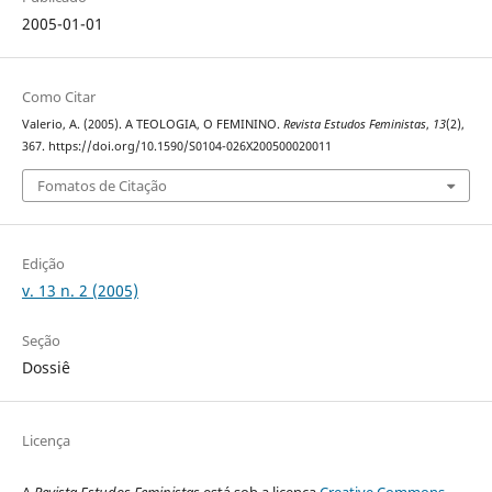
2005-01-01
Como Citar
Valerio, A. (2005). A TEOLOGIA, O FEMININO.
Revista Estudos Feministas
,
13
(2),
367. https://doi.org/10.1590/S0104-026X200500020011
Fomatos de Citação
Edição
v. 13 n. 2 (2005)
Seção
Dossiê
Licença
A
Revista Estudos Feministas
está sob a licença
Creative Commons