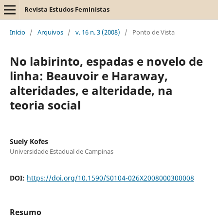
Revista Estudos Feministas
Início
/
Arquivos
/
v. 16 n. 3 (2008)
/
Ponto de Vista
No labirinto, espadas e novelo de
linha: Beauvoir e Haraway,
alteridades, e alteridade, na
teoria social
Suely Kofes
Universidade Estadual de Campinas
DOI:
https://doi.org/10.1590/S0104-026X2008000300008
Resumo