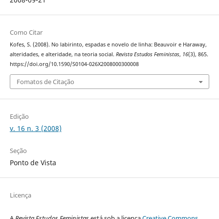
Como Citar
Kofes, S. (2008). No labirinto, espadas e novelo de linha: Beauvoir e Haraway,
alteridades, e alteridade, na teoria social.
Revista Estudos Feministas
,
16
(3), 865.
https://doi.org/10.1590/S0104-026X2008000300008
Fomatos de Citação
Edição
v. 16 n. 3 (2008)
Seção
Ponto de Vista
Licença
A
Revista Estudos Feministas
está sob a licença
Creative Commons