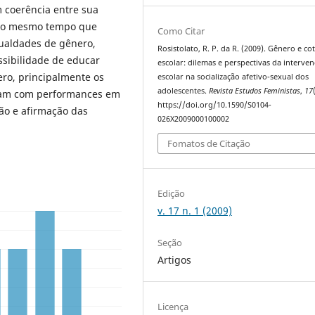
 coerência entre sua
, ao mesmo tempo que
Como Citar
ualdades de gênero,
Rosistolato, R. P. da R. (2009). Gênero e co
ssibilidade de educar
escolar: dilemas e perspectivas da interve
nero, principalmente os
escolar na socialização afetivo-sexual dos
adolescentes.
Revista Estudos Feministas
,
17
avam com performances em
https://doi.org/10.1590/S0104-
ão e afirmação das
026X2009000100002
Fomatos de Citação
Edição
v. 17 n. 1 (2009)
Seção
Artigos
Licença