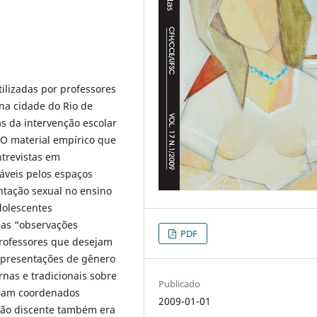
tilizadas por professores
na cidade do Rio de
as da intervenção escolar
. O material empírico que
trevistas em
áveis pelos espaços
ntação sexual no ensino
dolescentes
das “observações
PDF
rofessores que desejam
representações de gênero
nas e tradicionais sobre
Publicado
eram coordenados
2009-01-01
ação discente também era