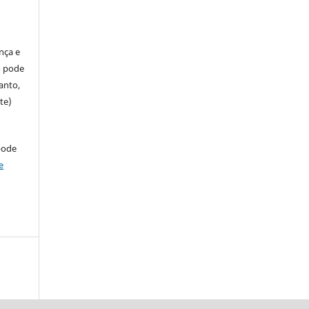
ença e
so pode
anto,
te)
pode
e