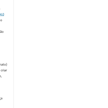
a
4.0
 o
ção
mato)
criar
m,
ça