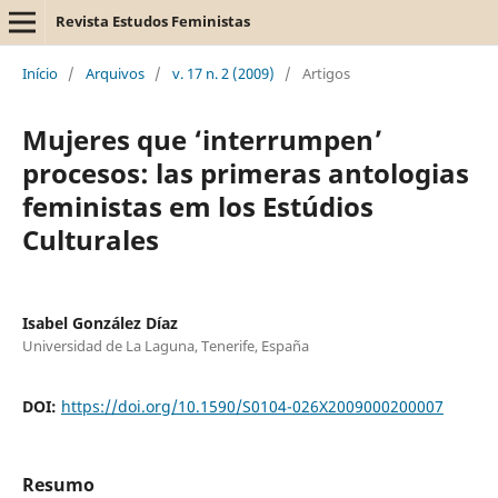
Revista Estudos Feministas
Início
/
Arquivos
/
v. 17 n. 2 (2009)
/
Artigos
Mujeres que ‘interrumpen’
procesos: las primeras antologias
feministas em los Estúdios
Culturales
Isabel González Díaz
Universidad de La Laguna, Tenerife, España
DOI:
https://doi.org/10.1590/S0104-026X2009000200007
Resumo