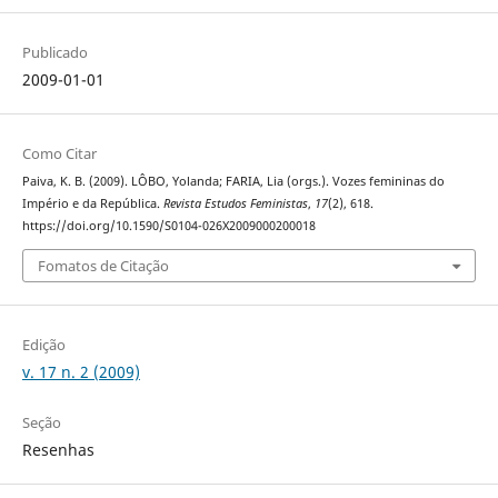
Publicado
2009-01-01
Como Citar
Paiva, K. B. (2009). LÔBO, Yolanda; FARIA, Lia (orgs.). Vozes femininas do
Império e da República.
Revista Estudos Feministas
,
17
(2), 618.
https://doi.org/10.1590/S0104-026X2009000200018
Fomatos de Citação
Edição
v. 17 n. 2 (2009)
Seção
Resenhas