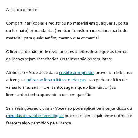
A licença permite:
Compartilhar (copiar e redistribuir o material em qualquer suporte
ou formato) e/ou adaptar (remixar, transformar, e criar a partir do
material) para qualquer fim, mesmo que comercial.
O licenciante não pode revogar estes direitos desde que os termos
da licença sejam respeitados. Os termos são os seguintes:
Atribuição – Você deve dar o
crédito apropriado
, prover um link para
a licença e
indicar se foram feitas mudanças
. Isso pode ser feito de
várias formas sem, no entanto, sugerir que o licenciador (ou
licenciante) tenha aprovado o uso em questão.
Sem restrições adicionais - Você não pode aplicar termos jurídicos ou
medidas de caráter tecnológico
que restrinjam legalmente outros de
fazerem algo permitido pela licença.