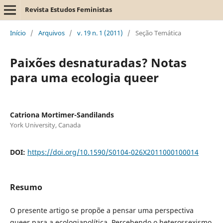
Revista Estudos Feministas
Início
/
Arquivos
/
v. 19 n. 1 (2011)
/
Seção Temática
Paixões desnaturadas? Notas
para uma ecologia queer
Catriona Mortimer-Sandilands
York University, Canada
DOI:
https://doi.org/10.1590/S0104-026X2011000100014
Resumo
O presente artigo se propõe a pensar uma perspectiva
queer para a ecologiapolítica. Percebendo o heterossexismo