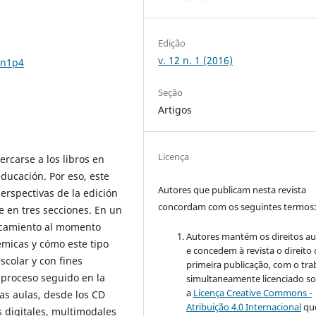
Edição
v. 12 n. 1 (2016)
2n1p4
Seção
Artigos
Licença
ercarse a los libros en
educación. Por eso, este
Autores que publicam nesta revista
erspectivas de la edición
concordam com os seguintes termos
de en tres secciones. En un
rcamiento al momento
Autores mantém os direitos au
émicas y cómo este tipo
e concedem à revista o direito
scolar y con fines
primeira publicação, com o tra
 proceso seguido en la
simultaneamente licenciado s
a
Licença Creative Commons -
as aulas, desde los CD
Atribuição 4.0 Internacional
qu
s digitales, multimodales