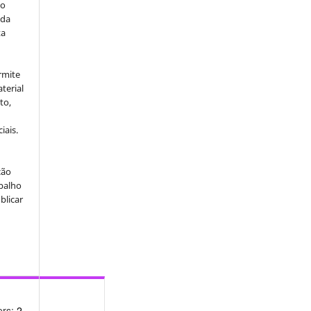
do
 da
ta
rmite
terial
to,
iais.
ção
abalho
blicar
ers:
2