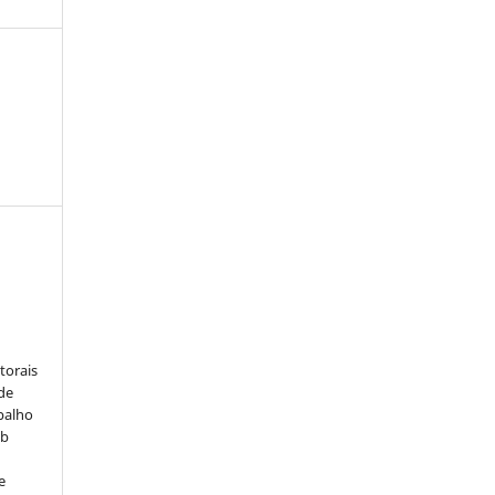
:
torais
 de
balho
ob
e