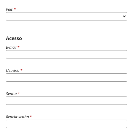
País
*
Acesso
E-mail
*
Usuário
*
Senha
*
Repetir senha
*