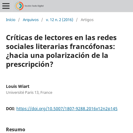
Início
/
Arquivos
/
v. 12 n. 2 (2016)
/
Artigos
Críticas de lectores en las redes
sociales literarias francófonas:
¿hacia una polarización de la
prescripción?
Louis Wiart
Université Paris 13, France
DOI:
https://doi.org/10.5007/1807-9288.2016v12n2p145
Resumo