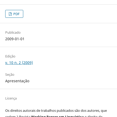
PDF
Publicado
2009-01-01
Edição
v. 10 n. 2 (2009)
Seção
Apresentação
Licença
Os direitos autorais de trabalhos publicados são dos autores, que
cedem à Revista
Working Papers em Linguística
o direito de