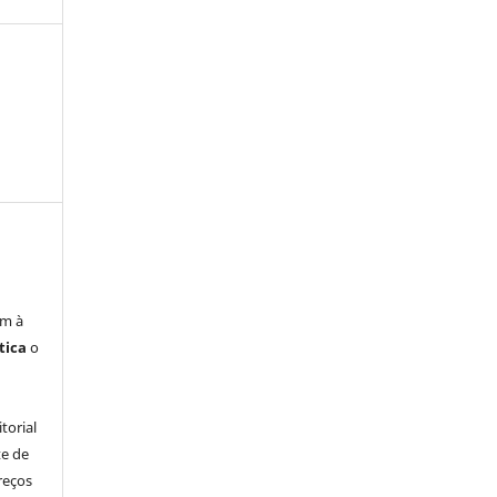
em à
tica
o
à
torial
te de
reços