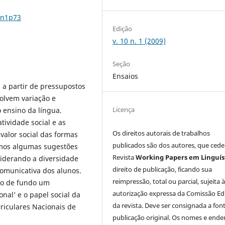
0n1p73
Edição
v. 10 n. 1 (2009)
Seção
Ensaios
, a partir de pressupostos
volvem variação e
Licença
 ensino da língua.
tividade social e as
Os direitos autorais de trabalhos
valor social das formas
publicados são dos autores, que ced
çamos algumas sugestões
Revista
Working Papers em Linguís
siderando a diversidade
direito de publicação, ficando sua
omunicativa dos alunos.
reimpressão, total ou parcial, sujeita 
no de fundo um
autorização expressa da Comissão Edi
nal’ e o papel social da
da revista. Deve ser consignada a fon
riculares Nacionais de
publicação original. Os nomes e ende