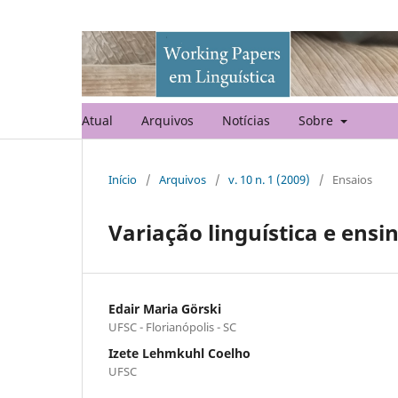
Atual
Arquivos
Notícias
Sobre
Início
/
Arquivos
/
v. 10 n. 1 (2009)
/
Ensaios
Variação linguística e ensi
Edair Maria Görski
UFSC - Florianópolis - SC
Izete Lehmkuhl Coelho
UFSC