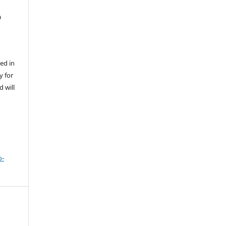
a
ed in
y for
d will
o-