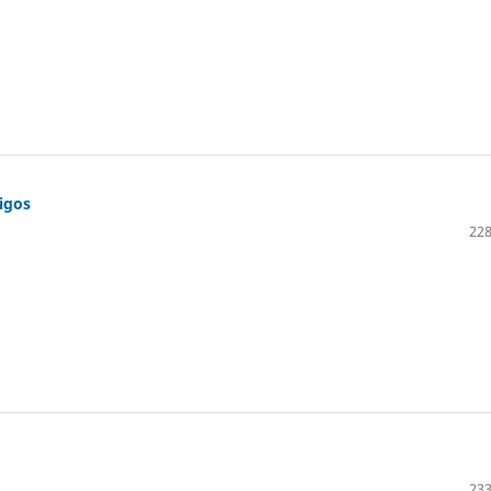
tigos
228
233