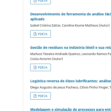
PDF/A
Desenvolvimento de ferramenta de análise S
aplicado
Izabel Cristina Zattar, Caroline Kiume Matheus (Autor)
PDF/A
Gestão de resíduos na indústria têxtil e sua r
Marluce Teixeira Andrade Queiroz, Leonardo Ramos Pae
Costa Amorim (Autor)
PDF/A
Logística reversa de óleos lubrificantes: anális
Diego Augusto de Jesus Pacheco, Clóvis Pinho Finger, 
PDF/A
Modelagem e simulação de processos para entr