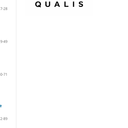
17-28
29-49
50-71
e
72-89