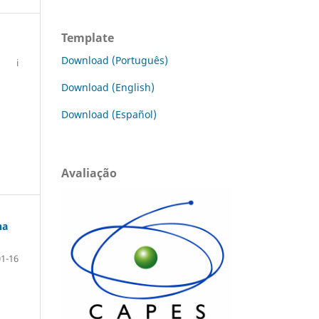
Template
Download (Português)
i
Download (English)
Download (Español)
Avaliação
na
01-16