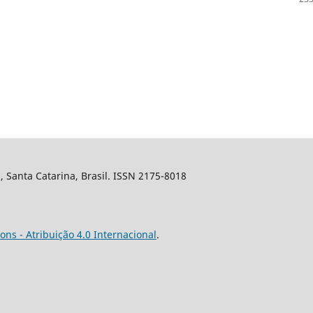
s, Santa Catarina, Brasil. ISSN 2175-8018
ns - Atribuição 4.0 Internacional
.