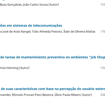
n Buss Gonçalves, João Carlos Souza (Autor)
155
ções em sistemas de telecomunicações
 José de Assis Rangel, Túlio Almeida Peixoto, Ítalo de Oliveira Matias
176
y de tareas de mantenimiento preventivo en ambientes “Job Sho
tricia Henning (Autor)
192
 de suas características com base na percepção do usuário exter
nandes, Rômulo Provazi Pesci Bezerra, SIlvio Paula Ribeiro (Autor)
208