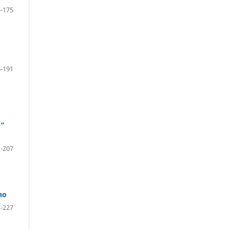
-175
-191
p”
-207
no
-227