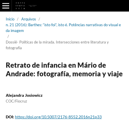
Início
/
Arquivos
/
n. 21 (2016): Barthes: “isto foi”, isto é. Potências narrativas do visual e
da imagem
/
Dossiê- Políticas de la mirada. Intersecciones entre literatura y
fotografía
Retrato de infancia en Mário de
Andrade: fotografía, memoria y viaje
Alejandra Josiowicz
COC/Fiocruz
DOI:
https://doi.org/10.5007/2176-8552.2016n21p33