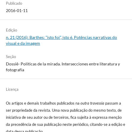
Publicado
2016-01-11
Edição
n. 21 (2016): Barthes: “isto foi”, isto é. Potências narrativas do
visual e da imagem
Seção
Dossiê- Políticas de la mirada. Intersecciones entre literatura y
fotografía
Licença
Os artigos e demais trabalhos publicados na
outra travessia
passam a
ser propriedade da revista. Uma nova publicação do mesmo texto, de
iniciativa de seu autor ou de terceiros, fica sujeita à expressa menção
da precedência de sua publicação neste periódico, citando-se a edição e
data dessa publicação.