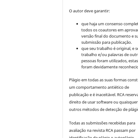
O autor deve garantir:
que haja um consenso comple
todos os coautores em aprova
versão final do documento e s
submissão para publicação.
que seu trabalho é original, e s
trabalho e/ou palavras de outr
pessoas foram utilizados, esta
foram devidamente reconhecid
Plágio em todas as suas formas cons
um comportamento antiético de
publicação e é inaceitável. RCA reserv
direito de usar software ou quaisquer
outros métodos de detecção de plági
Todas as submissões recebidas para
avaliação na revista RCA passam por
identificação de plágio e autoplágio.