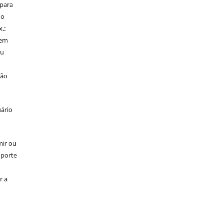
 para
do
x.:
 em
ou
ção
uário
mir ou
uporte
r a