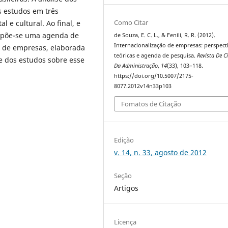
s estudos em três
Como Citar
 e cultural. Ao final, e
ropõe-se uma agenda de
de Souza, E. C. L., & Fenili, R. R. (2012).
Internacionalização de empresas: perspect
o de empresas, elaborada
teóricas e agenda de pesquisa.
Revista De C
e dos estudos sobre esse
Da Administração
,
14
(33), 103–118.
https://doi.org/10.5007/2175-
8077.2012v14n33p103
Fomatos de Citação
Edição
v. 14, n. 33, agosto de 2012
Seção
Artigos
Licença