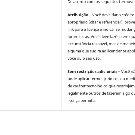
De acordo com os seguintes termos:
Atribuição
– Você deve dar o crédito
apropriado (citar e referenciar), prov
link para a licença e indicar se mudan
foram feitas. Você deve fazê-lo em qu
circunstância razoável, mas de manei
alguma que sugira ao licenciante apoi
você ou o seu uso.
Sem restrições adicionais
– Você n
pode aplicar termos jurídicos ou med
de caráter tecnológico que restrinjam
legalmente outros de fazerem algo q
licença permita.