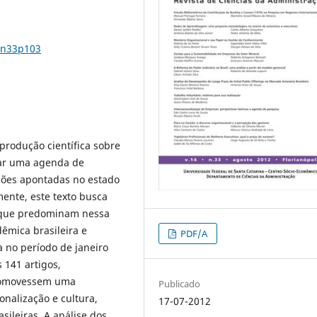
4n33p103
a produção científica sobre
tar uma agenda de
ções apontadas no estado
ente, este texto busca
as que predominam nessa
êmica brasileira e
PDF/A
a no período de janeiro
 141 artigos,
promovessem uma
Publicado
onalização e cultura,
17-07-2012
sileiras. A análise dos