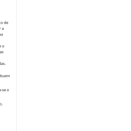
to de
r a
ua
e o
as
s
as.
tituem
a-se o
o.