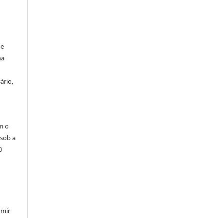
de
na
ário,
m o
 sob a
0
umir