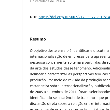
Universidade de Brasília
DOI:
https://doi.org/10.5007/2175-8077.2012v1
Resumo
O objetivo deste ensaio é identificar e discutir 
internacionalização de empresas para apresen
pesquisa concernente ao tema a partir das dire
da arte dos estudos desse fenômeno. Adicionalm
delinear e caracterizar as perspectivas teóric
produção. Por meio de revisão da produção acad
estrangeira sobre internacionalização, publicad
de 2005 a setembro de 2011, foram selecionados
identificando-se a carência de trabalhos que 
discussão direta sobre a relação entre internaci
especialmente no que concerne às iniciativas bra