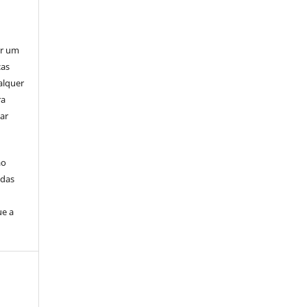
er um
ças
alquer
ra
ar
ão
idas
ue a