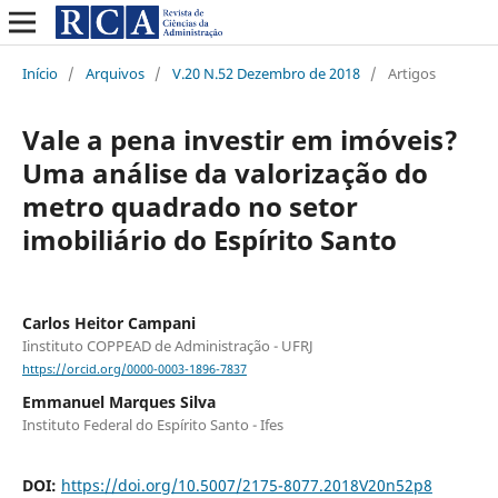
Início
/
Arquivos
/
V.20 N.52 Dezembro de 2018
/
Artigos
Vale a pena investir em imóveis?
Uma análise da valorização do
metro quadrado no setor
imobiliário do Espírito Santo
Carlos Heitor Campani
Iinstituto COPPEAD de Administração - UFRJ
https://orcid.org/0000-0003-1896-7837
Emmanuel Marques Silva
Instituto Federal do Espírito Santo - Ifes
DOI:
https://doi.org/10.5007/2175-8077.2018V20n52p8