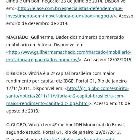
ainda é um bom negócio. 23 de julho de 2014. Disponível
em: <
http://leiase.com.br/especialistas-defendem-que-
investimento-em-imovel-ainda-e-um-bom-negocio/
>. Acesso
em: 20 de dezembro de 2014.
MACHADO, Guilherme. Dados dos números do mercado
imobiliário em Vitória. Disponível em:
<
http://www.guilhermemachado.com/mercado-imobiliario-
em-vitoria-regiao-dados-numeros/
>. Acesso em 18/02/2015.
O GLOBO. Vitória é a 2ª capital brasileira com maior
rendimento per capita, diz IBGE. Portal G1, Rio de Janeiro,
17/11/2011. Disponível em: <
http://g1.globo.com/espirito-
santo/noticia/2011/11/vitoria-e-2-capital-brasileira-com-
maior-rendimento-capita-diz-ibge.html
>. Acesso em: 10 de
agosto de 2013.
O GLOBO. Vitória tem 4º melhor IDH Municipal do Brasil,
segundo estudo. Portal G1, Rio de Janeiro, 29/07/2013.
Disponível em: <
http://g1.globo.com/espirito-santo