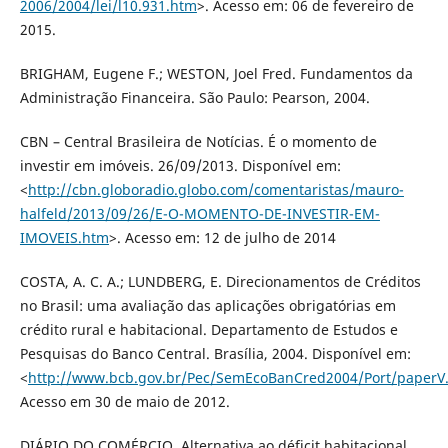
2006/2004/lei/l10.931.htm
>. Acesso em: 06 de fevereiro de
2015.
BRIGHAM, Eugene F.; WESTON, Joel Fred. Fundamentos da
Administração Financeira. São Paulo: Pearson, 2004.
CBN – Central Brasileira de Notícias. É o momento de
investir em imóveis. 26/09/2013. Disponível em:
<
http://cbn.globoradio.globo.com/comentaristas/mauro-
halfeld/2013/09/26/E-O-MOMENTO-DE-INVESTIR-EM-
IMOVEIS.htm
>. Acesso em: 12 de julho de 2014
COSTA, A. C. A.; LUNDBERG, E. Direcionamentos de Créditos
no Brasil: uma avaliação das aplicações obrigatórias em
crédito rural e habitacional. Departamento de Estudos e
Pesquisas do Banco Central. Brasília, 2004. Disponível em:
<
http://www.bcb.gov.br/Pec/SemEcoBanCred2004/Port/paperV
Acesso em 30 de maio de 2012.
DIÁRIO DO COMÉRCIO. Alternativa ao déficit habitacional.