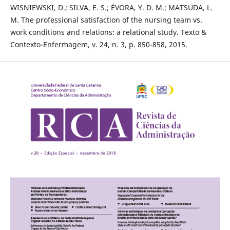
WISNIEWSKI, D.; SILVA, E. S.; ÉVORA, Y. D. M.; MATSUDA, L.
M. The professional satisfaction of the nursing team vs.
work conditions and relations: a relational study. Texto &
Contexto-Enfermagem, v. 24, n. 3, p. 850-858, 2015.