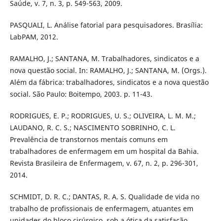
Saúde, v. 7, n. 3, p. 549-563, 2009.
PASQUALI, L. Análise fatorial para pesquisadores. Brasília:
LabPAM, 2012.
RAMALHO, J.; SANTANA, M. Trabalhadores, sindicatos e a
nova questão social. In: RAMALHO, J.; SANTANA, M. (Orgs.).
Além da fábrica: trabalhadores, sindicatos e a nova questão
social. São Paulo: Boitempo, 2003. p. 11-43.
RODRIGUES, E. P.; RODRIGUES, U. S.; OLIVEIRA, L. M. M.;
LAUDANO, R. C. S.; NASCIMENTO SOBRINHO, C. L.
Prevalência de transtornos mentais comuns em
trabalhadores de enfermagem em um hospital da Bahia.
Revista Brasileira de Enfermagem, v. 67, n. 2, p. 296-301,
2014.
SCHMIDT, D. R. C.; DANTAS, R. A. S. Qualidade de vida no
trabalho de profissionais de enfermagem, atuantes em
unidades do bloco cirúrgico, sob a ótica da satisfação.