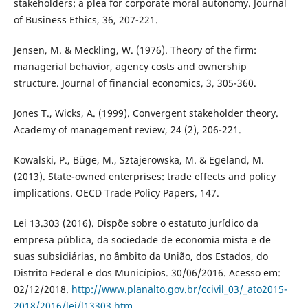
stakeholders: a plea for corporate moral autonomy. Journal
of Business Ethics, 36, 207-221.
Jensen, M. & Meckling, W. (1976). Theory of the firm:
managerial behavior, agency costs and ownership
structure. Journal of financial economics, 3, 305-360.
Jones T., Wicks, A. (1999). Convergent stakeholder theory.
Academy of management review, 24 (2), 206-221.
Kowalski, P., Büge, M., Sztajerowska, M. & Egeland, M.
(2013). State-owned enterprises: trade effects and policy
implications. OECD Trade Policy Papers, 147.
Lei 13.303 (2016). Dispõe sobre o estatuto jurídico da
empresa pública, da sociedade de economia mista e de
suas subsidiárias, no âmbito da União, dos Estados, do
Distrito Federal e dos Municípios. 30/06/2016. Acesso em:
02/12/2018.
http://www.planalto.gov.br/ccivil_03/_ato2015-
2018/2016/lei/l13303.htm
.