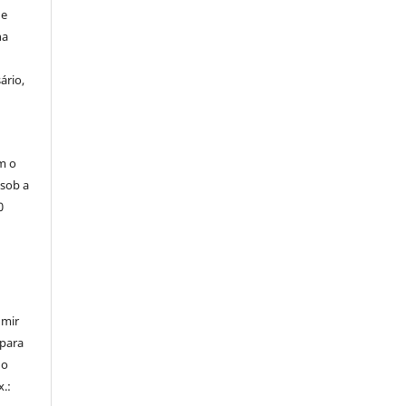
de
na
ário,
m o
 sob a
0
umir
 para
do
x.: