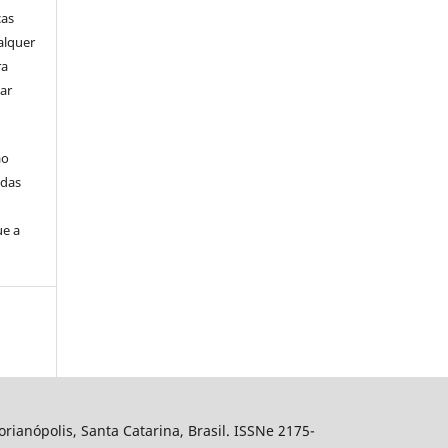
ças
alquer
ra
ar
ão
idas
ue a
ianópolis, Santa Catarina, Brasil. ISSNe 2175-