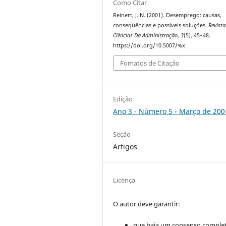
Como Citar
Reinert, J. N. (2001). Desemprego: causas,
conseqüências e possíveis soluções.
Revista
Ciências Da Administração
,
3
(5), 45–48.
https://doi.org/10.5007/%x
Fomatos de Citação
Edição
Ano 3 - Número 5 - Março de 200
Seção
Artigos
Licença
O autor deve garantir:
que haja um consenso comple