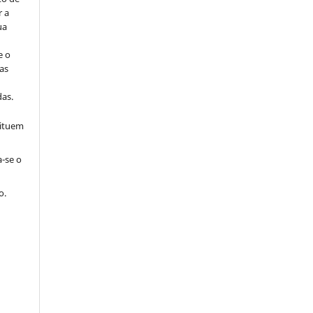
r a
ua
e o
as
s
as.
tituem
a-se o
o.