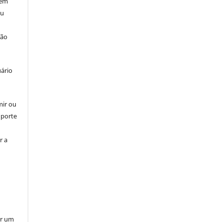
 em
ou
ção
uário
mir ou
uporte
r a
er um