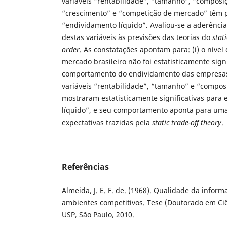
variáveis “rentabilidade”, “tamanho”, “composiç
“crescimento” e “competição de mercado” têm p
“endividamento líquido”. Avaliou-se a aderênc
destas variáveis às previsões das teorias do
stati
order
. As constatações apontam para: (i) o nível
mercado brasileiro não foi estatisticamente signi
comportamento do endividamento das empresas d
variáveis “rentabilidade”, “tamanho” e “composi
mostraram estatisticamente significativas para 
líquido”, e seu comportamento aponta para uma
expectativas trazidas pela
static
trade-off theory
.
Referências
Almeida, J. E. F. de. (1968). Qualidade da infor
ambientes competitivos. Tese (Doutorado em Ciê
USP, São Paulo, 2010.