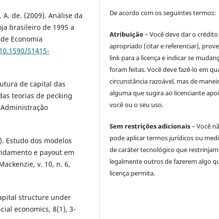
De acordo com os seguintes termos:
. A. de. (2009). Análise da
a brasileiro de 1995 a
Atribuição
– Você deve dar o crédito
 de Economia
apropriado (citar e referenciar), prov
/10.1590/S1415-
link para a licença e indicar se mudan
foram feitas. Você deve fazê-lo em qu
circunstância razoável, mas de manei
rutura de capital das
alguma que sugira ao licenciante apoi
das teorias de pecking
você ou o seu uso.
e Administração
Sem restrições adicionais
– Você n
pode aplicar termos jurídicos ou med
9). Estudo dos modelos
de caráter tecnológico que restrinjam
ividamento e payout em
legalmente outros de fazerem algo q
ackenzie, v. 10, n. 6,
licença permita.
apital structure under
cial economics, 8(1), 3-