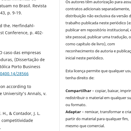
Os autores têm autorização para ass
tuam no Brasil. Revista
contratos adicionais separadamente,
43, p. 9-19.
distribuição não exclusiva da versão 
trabalho publicada neste periódico (e
d the. Herfindahl-
publicar em repositório institucional,
st Conference, p. 402-
site pessoal, publicar uma tradução, 
como capítulo de livro), com
reconhecimento de autoria e publica
: O caso das empresas
inicial neste periódico.
duras, (Dissertação de
ólica Porto Business
Esta licença permite que qualquer us
10400.14/28566
tenha direito de:
ion according to
Compartilhar
– copiar, baixar, impri
 University's Annals, v.
redistribuir o material em qualquer s
ou formato.
Adaptar
– remixar, transformar e cria
. H., & Contador, J. L.
partir do material para qualquer fim,
a competitividade
mesmo que comercial.
.