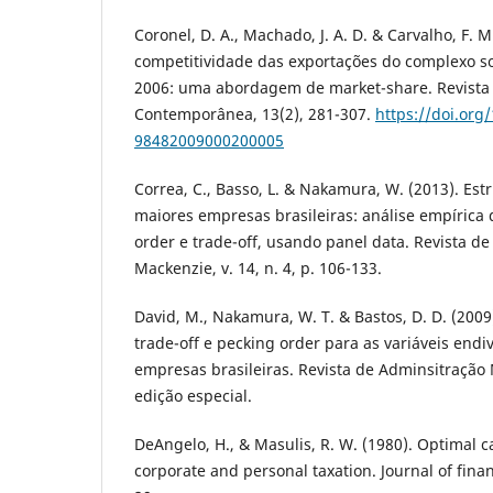
Coronel, D. A., Machado, J. A. D. & Carvalho, F. M
competitividade das exportações do complexo soj
2006: uma abordagem de market-share. Revista
Contemporânea, 13(2), 281-307.
https://doi.org
98482009000200005
Correa, C., Basso, L. & Nakamura, W. (2013). Est
maiores empresas brasileiras: análise empírica 
order e trade-off, usando panel data. Revista d
Mackenzie, v. 14, n. 4, p. 106-133.
David, M., Nakamura, W. T. & Bastos, D. D. (200
trade-off e pecking order para as variáveis end
empresas brasileiras. Revista de Adminsitração M
edição especial.
DeAngelo, H., & Masulis, R. W. (1980). Optimal c
corporate and personal taxation. Journal of finan