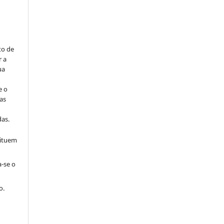
to de
r a
ua
e o
as
s
as.
tituem
a-se o
o.