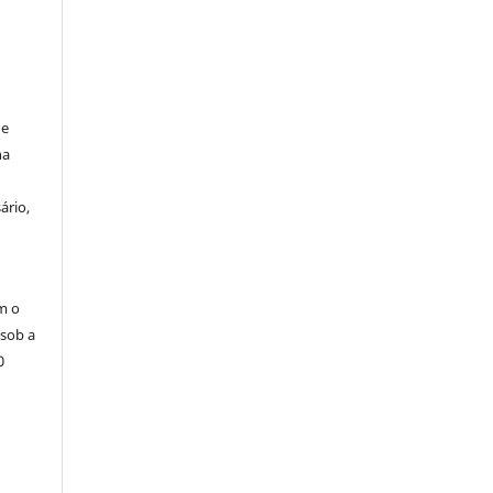
de
na
ário,
m o
 sob a
0