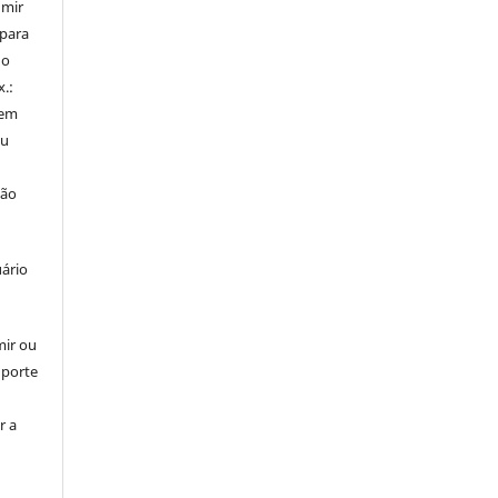
umir
 para
do
x.:
 em
ou
ção
uário
mir ou
uporte
r a