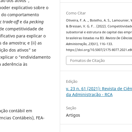
ão dos ativos”,
oder explicativo sobre o
Como Citar
ia do comportamento
Oliveira, F. A. ., Botelho, A. S., Lamounier, W
c
trade-off
e da
pecking
& Bressan, V. G. F. . (2022). Competitividad
 de competitividade de
subsetorial e estrutura de capital das emp
ficativo para explicar o
brasileiras listadas na B3.
Revista De Ciência
a amostra; e (ii) as
Administração
,
23
(61), 116–133.
ção dos ativos” se
https://doi.org/10.5007/2175-8077.2021.e
explicar o “endividamento
Fomatos de Citação
 aderência às
Edição
v. 23 n. 61 (2021): Revista de Ciê
da Administração - RCA
Seção
mação contábil em
Artigos
ncias Contábeis), FEA-