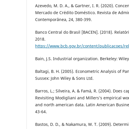
Azevedo, M. D. A., & Gartner, I. R. (2020). Conc
Mercado de Crédito Doméstico. Revista de Admi
Contemporânea, 24, 380-399.
Banco Central do Brasil [BACEN]. (2018). Relató
2018.
https://www.bcb.gov.br/content/publicacoes/re
Bain, J.S. Industrial organization. Berkeley: Wiley
Baltagi, B. H. (2005). Econometric Analysis of Pa
Sussex: John Wiley & Sons Ltd.
Barros, L.; Silveira, A. & Famá, R. (2004). Does c
Revisiting Modigliani and Millers’s empirical wo
and north american data. Latin American Business
43-64.
Bastos, D. D., & Nakamura, W. T. (2009). Determ