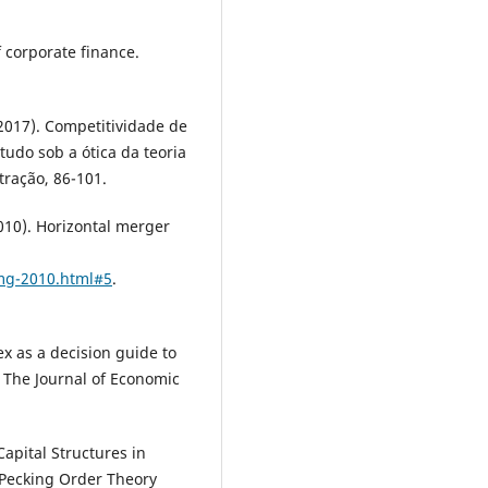
f corporate finance.
(2017). Competitividade de
udo sob a ótica da teoria
tração, 86-101.
010). Horizontal merger
hmg-2010.html#5
.
x as a decision guide to
. The Journal of Economic
Capital Structures in
Pecking Order Theory