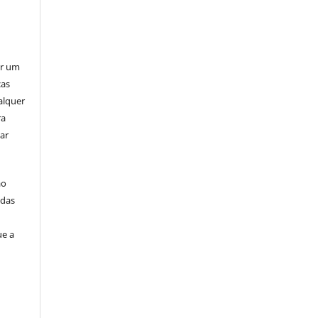
er um
ças
alquer
ra
ar
ão
idas
ue a