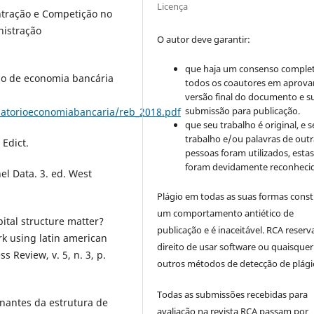
Licença
entração e Competição no
nistração
O autor deve garantir:
que haja um consenso comple
rio de economia bancária
todos os coautores em aprova
versão final do documento e s
submissão para publicação.
latorioeconomiabancaria/reb_2018.pdf
que seu trabalho é original, e s
trabalho e/ou palavras de outr
 Edict.
pessoas foram utilizados, esta
foram devidamente reconhecid
nel Data. 3. ed. West
Plágio em todas as suas formas cons
um comportamento antiético de
apital structure matter?
publicação e é inaceitável. RCA reserv
rk using latin american
direito de usar software ou quaisquer
 Review, v. 5, n. 3, p.
outros métodos de detecção de plági
Todas as submissões recebidas para
inantes da estrutura de
avaliação na revista RCA passam por