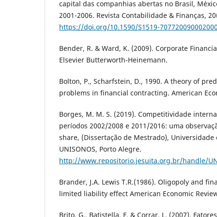
capital das companhias abertas no Brasil, Méxic
2001-2006. Revista Contabilidade & Finanças, 20(
https://doi.org/10.1590/S1519-70772009000200
Bender, R. & Ward, K. (2009). Corporate Financial
Elsevier Butterworth-Heinemann.
Bolton, P., Scharfstein, D., 1990. A theory of pr
problems in financial contracting. American Ec
Borges, M. M. S. (2019). Competitividade interna
períodos 2002/2008 e 2011/2016: uma observaçã
share, (Dissertação de Mestrado), Universidade 
UNISONOS, Porto Alegre.
http://www.repositorio.jesuita.org.br/handle/
Brander, J.A. Lewis T.R.(1986). Oligopoly and fina
limited liability effect American Economic Revie
Brito, G., Batistella, F. & Corrar, L. (2007). Fato