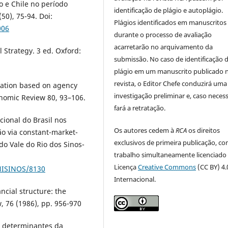
o e Chile no período
identificação de plágio e autoplágio.
50), 75-94. Doi:
Plágios identificados em manuscritos
006
durante o processo de avaliação
acarretarão no arquivamento da
 Strategy. 3 ed. Oxford:
submissão. No caso de identificação 
plágio em um manuscrito publicado 
revista, o Editor Chefe conduzirá uma
edation based on agency
investigação preliminar e, caso necess
onomic Review 80, 93–106.
fará a retratação.
cional do Brasil nos
Os autores cedem à
RCA
os direitos
o via constant-market-
exclusivos de primeira publicação, co
do Vale do Rio dos Sinos-
trabalho simultaneamente licenciado
Licença
Creative Commons
(CC BY) 4.
UNISINOS/8130
Internacional.
ncial structure: the
w, 76 (1986), pp. 956-970
res determinantes da