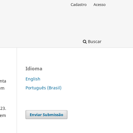
Cadastro
Acesso
Buscar
Idioma
English
anta
Português (Brasil)
 em
023.
Enviar Submissão
nem