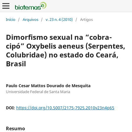
Início
/
Arquivos
/
v. 23 n. 4 (2010)
/
Artigos
Dimorfismo sexual na “cobra-
cipó” Oxybelis aeneus (Serpentes,
Colubridae) no estado do Ceará,
Brasil
Paulo Cesar Mattos Dourado de Mesquita
Universidade Federal de Santa Maria
DOI:
https://doi.org/10.5007/2175-7925.2010v23n4p65
Resumo