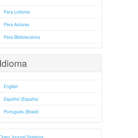
Para Leitores
Para Autores
Para Bibliotecários
Idioma
English
Español (España)
Português (Brasil)
esenvolvido
Open Journal Systems