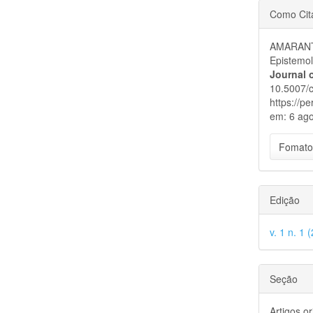
Detal
Como Cit
do
AMARANTE
artigo
Epistemo
Journal 
10.5007/c
https://p
em: 6 ago
Fomato
Edição
v. 1 n. 1 
Seção
Artigos or