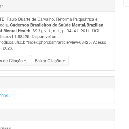
hes
p
ar
, Paulo Duarte de Carvalho. Reforma Psiquiátrica e
logia.
Cadernos Brasileiros de Saúde Mental/Brazilian
of Mental Health
,
[S. l.]
, v. 1, n. 1, p. 34–41, 2011. DOI:
bsm.v1i1.68425. Disponível em:
eriodicos.ufsc.br/index.php/cbsm/article/view/68425. Acesso
. 2026.
s de Citação
Baixar Citação
(2009)
iginais