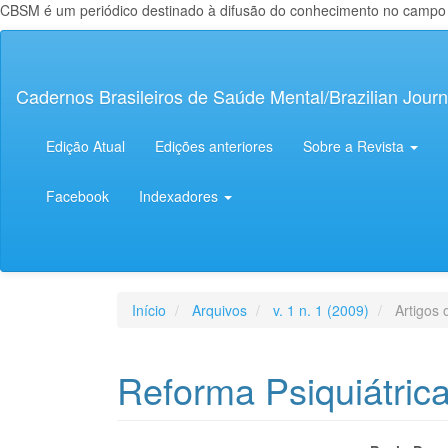
CBSM é um periódico destinado à difusão do conhecimento no campo da
Navegação
Principal
Conteúdo
Cadernos Brasileiros de Saúde Mental/Brazilian Journ
principal
Barra
Lateral
Edição Atual
Edições anteriores
Sobre a Revista
Facebook
Indexadores
Início
Arquivos
v. 1 n. 1 (2009)
Artigos o
Reforma Psiquiátric