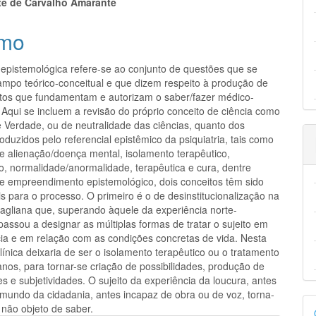
eúdo
te de Carvalho Amarante
mo
epistemológica refere-se ao conjunto de questões que se
pal
ampo teórico-conceitual e que dizem respeito à produção de
os que fundamentam e autorizam o saber/fazer médico-
. Aqui se incluem a revisão do próprio conceito de ciência como
 Verdade, ou de neutralidade das ciências, quanto dos
oduzidos pelo referencial epistêmico da psiquiatria, tais como
de alienação/doença mental, isolamento terapêutico,
, normalidade/anormalidade, terapêutica e cura, dentre
te empreendimento epistemológico, dois conceitos têm sido
s para o processo. O primeiro é o de desinstitucionalização na
sagliana que, superando àquele da experiência norte-
assou a designar as múltiplas formas de tratar o sujeito em
cia e em relação com as condições concretas de vida. Nesta
clínica deixaria de ser o isolamento terapêutico ou o tratamento
anos, para tornar-se criação de possibilidades, produção de
es e subjetividades. O sujeito da experiência da loucura, antes
 mundo da cidadania, antes incapaz de obra ou de voz, torna-
D
e não objeto de saber.