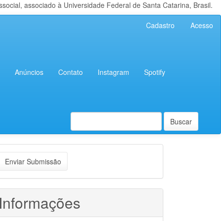
cial, associado à Universidade Federal de Santa Catarina, Brasil.
Cadastro
Acesso
Anúncios
Contato
Instagram
Spotify
Buscar
nviar
Enviar Submissão
ubmissão
Informações