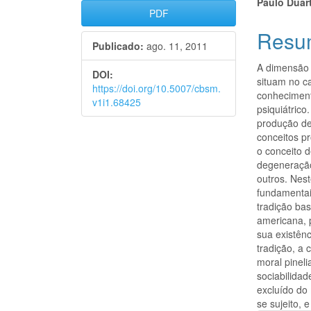
Barra
Cont
Paulo Duar
PDF
lateral
do
Resu
Publicado:
ago. 11, 2011
de
artigo
A dimensão 
artigos
princi
DOI:
situam no c
https://doi.org/10.5007/cbsm.
conheciment
v1i1.68425
psiquiátrico
produção de
conceitos pr
o conceito 
degeneração
outros. Nes
fundamentai
tradição ba
americana, p
sua existên
tradição, a 
moral pineli
sociabilidad
excluído do
se sujeito, 