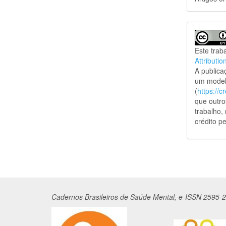
Este trab
Attributio
A public
um model
(
https://
que outro
trabalho,
crédito pe
Cadernos
Br
asileiros
de Saúde Mental, e-ISSN 2595-2