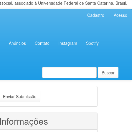
cial, associado à Universidade Federal de Santa Catarina, Brasil.
Cadastro
Acesso
Anúncios
Contato
Instagram
Spotify
Buscar
nviar
Enviar Submissão
ubmissão
Informações