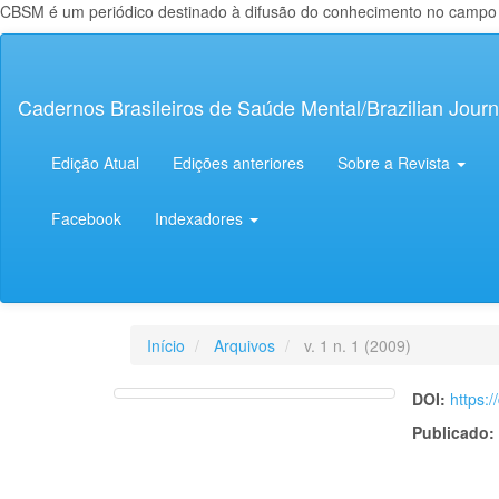
CBSM é um periódico destinado à difusão do conhecimento no campo da
Navegação
Principal
Conteúdo
Cadernos Brasileiros de Saúde Mental/Brazilian Journ
principal
Barra
Lateral
Edição Atual
Edições anteriores
Sobre a Revista
Facebook
Indexadores
Início
Arquivos
v. 1 n. 1 (2009)
DOI:
https:
Publicado