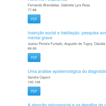
Fernando Brandalise, Gabriela Lyra Rosa
77-88
PDF
Inserção social e habitação: pesquisa av
mental grave
Juarez Pereira Furtado, Augustin de Tugny, Cláud
89-99
PDF
Uma análise epistemológica do diagnóst
Sandra Caponi
100-108
PDF
A atenção psicossocial e os desafios do