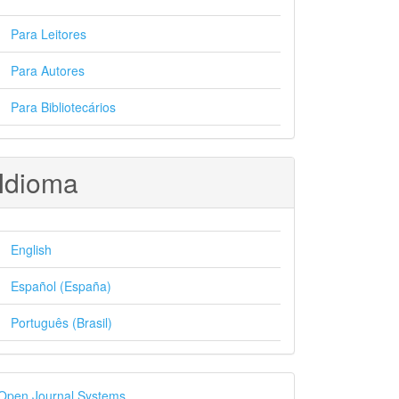
Para Leitores
Para Autores
Para Bibliotecários
Idioma
English
Español (España)
Português (Brasil)
esenvolvido
Open Journal Systems