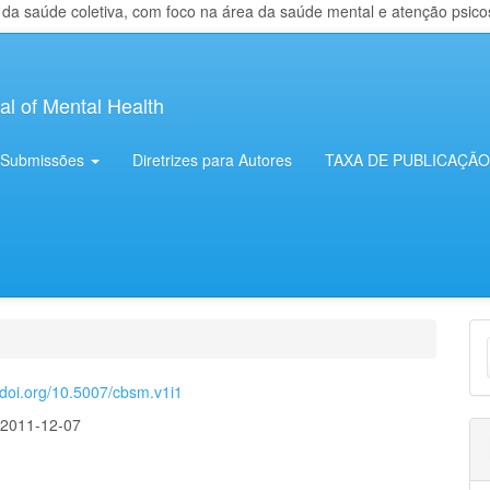
 saúde coletiva, com foco na área da saúde mental e atenção psicosso
al of Mental Health
Submissões
Diretrizes para Autores
TAXA DE PUBLICAÇÃO
E
S
//doi.org/10.5007/cbsm.v1i1
:
2011-12-07