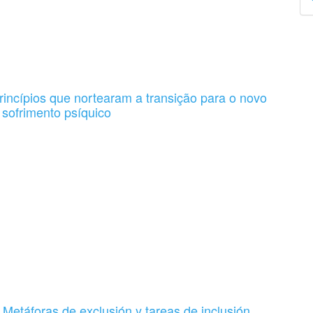
p
incípios que nortearam a transição para o novo
 sofrimento psíquico
: Metáforas de exclusión y tareas de inclusión