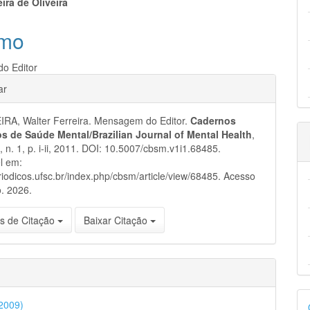
eúdo
eira de Oliveira
mo
o Editor
pal
hes
ar
IRA, Walter Ferreira. Mensagem do Editor.
Cadernos
ros de Saúde Mental/Brazilian Journal of Mental Health
,
 1, n. 1, p. i-ii, 2011. DOI: 10.5007/cbsm.v1i1.68485.
l em:
eriodicos.ufsc.br/index.php/cbsm/article/view/68485. Acesso
. 2026.
s de Citação
Baixar Citação
D
(2009)