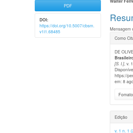
Barra
Cont
Walter Ferr
PDF
lateral
do
Resu
DOI:
de
artigo
https://doi.org/10.5007/cbsm.
Mensagem d
artigos
v1i1.68485
princi
Detal
Como Cit
do
DE OLIVE
artigo
Brasilei
[S. l.]
, v.
Disponíve
https://p
em: 8 ago
Fomato
Edição
v. 1 n. 1 