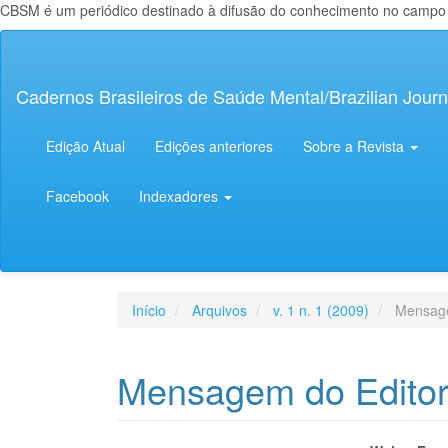
CBSM é um periódico destinado à difusão do conhecimento no campo da
Navegação
Principal
Conteúdo
Cadernos Brasileiros de Saúde Mental/Brazilian Journ
principal
Barra
Lateral
Edição Atual
Edições anteriores
Sobre a Revista
Facebook
Indexadores
Início
Arquivos
v. 1 n. 1 (2009)
Mensage
Mensagem do Edito