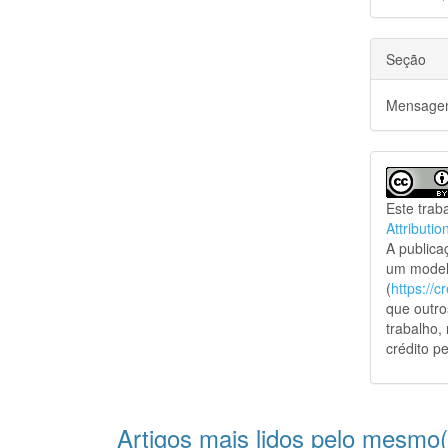
Seção
Mensagem
Este trab
Attributio
A public
um model
(
https://
que outro
trabalho,
crédito pe
Artigos mais lidos pelo mesmo(