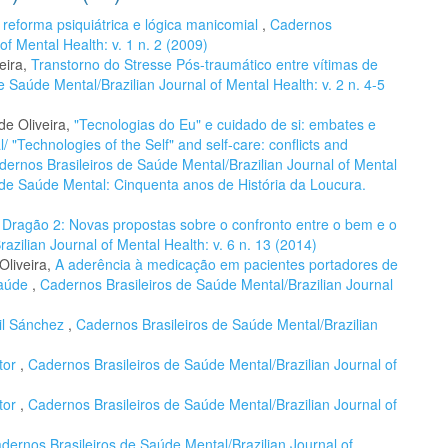
: reforma psiquiátrica e lógica manicomial
,
Cadernos
of Mental Health: v. 1 n. 2 (2009)
veira,
Transtorno do Stresse Pós-traumático entre vítimas de
 Saúde Mental/Brazilian Journal of Mental Health: v. 2 n. 4-5
de Oliveira,
"Tecnologias do Eu" e cuidado de si: embates e
/ "Technologies of the Self" and self-care: conflicts and
dernos Brasileiros de Saúde Mental/Brazilian Journal of Mental
s de Saúde Mental: Cinquenta anos de História da Loucura.
Dragão 2: Novas propostas sobre o confronto entre o bem e o
zilian Journal of Mental Health: v. 6 n. 13 (2014)
Oliveira,
A aderência à medicação em pacientes portadores de
saúde
,
Cadernos Brasileiros de Saúde Mental/Brazilian Journal
Gil Sánchez
,
Cadernos Brasileiros de Saúde Mental/Brazilian
tor
,
Cadernos Brasileiros de Saúde Mental/Brazilian Journal of
tor
,
Cadernos Brasileiros de Saúde Mental/Brazilian Journal of
dernos Brasileiros de Saúde Mental/Brazilian Journal of