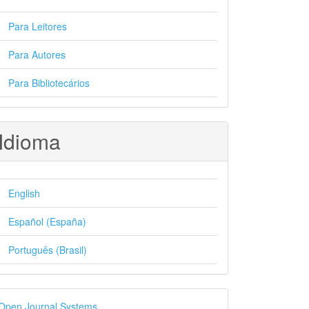
Para Leitores
Para Autores
Para Bibliotecários
Idioma
English
Español (España)
Português (Brasil)
esenvolvido
Open Journal Systems