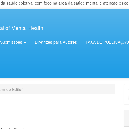
 saúde coletiva, com foco na área da saúde mental e atenção psicosso
al of Mental Health
Submissões
Diretrizes para Autores
TAXA DE PUBLICAÇÃO
E
m do Editor
S
r