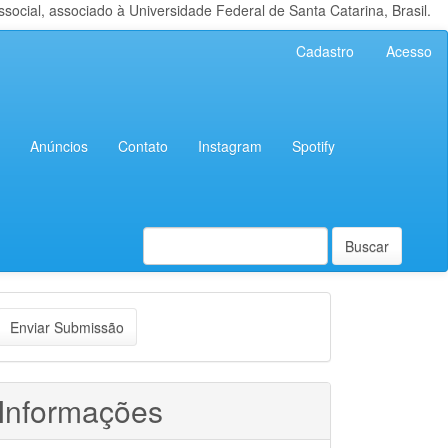
cial, associado à Universidade Federal de Santa Catarina, Brasil.
Cadastro
Acesso
Anúncios
Contato
Instagram
Spotify
Buscar
nviar
Enviar Submissão
ubmissão
Informações