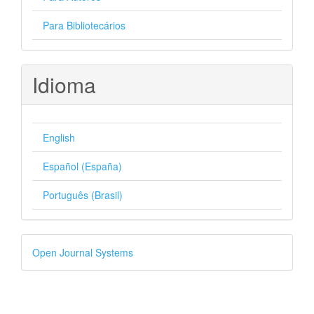
Para Bibliotecários
Idioma
English
Español (España)
Português (Brasil)
Desenvolvido
Open Journal Systems
por