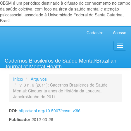
CBSM é um periódico destinado à difusão do conhecimento no campo
da saúde coletiva, com foco na área da saúde mental e atenção
psicossocial, associado à Universidade Federal de Santa Catarina,
Brasil.
Navegação
Cadastro
Acesso
Principal
Conteúdo
Toggl
principal
naviga
Barra
Lateral
Cadernos Brasileiros de Saúde Mental/Brazilian
Journal of Mental Health
Início
Arquivos
v. 3 n. 6 (2011): Cadernos Brasileiros de Saúde
Mental: Cinquenta anos de História da Loucura.
Janeiro/Junho de 2011
DOI:
https://doi.org/10.5007/cbsm.v3i6
Publicado:
2012-03-26