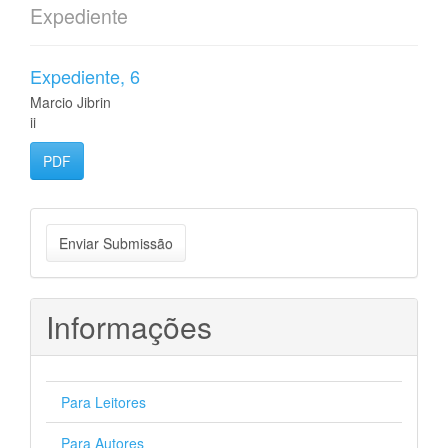
Expediente
Expediente, 6
Marcio Jibrin
ii
PDF
Enviar
Enviar Submissão
Submissão
Informações
Para Leitores
Para Autores