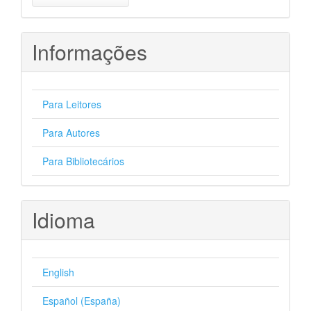
Submissão
Informações
Para Leitores
Para Autores
Para Bibliotecários
Idioma
English
Español (España)