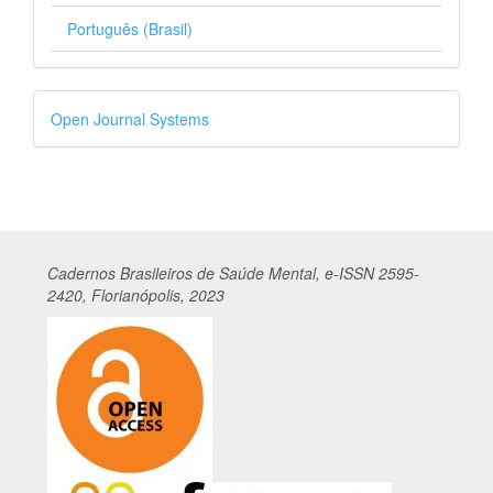
Português (Brasil)
Desenvolvido
Open Journal Systems
por
Cadernos
Br
asileiros
de Saúde Mental, e-ISSN 2595-
2420, Florianópolis, 2023