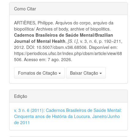
Detalhes
Como Citar
do
ARTIÈRES, Philippe. Arquivos do corpo, arquivo da
artigo
biopolítica/ Archives of body, archive of biopolitics.
Cadernos Brasileiros de Saúde Mental/Brazilian
Journal of Mental Health
,
[S. l.]
, v. 3, n. 6, p. 192–211,
2012. DOI: 10.5007/cbsm.v3i6.68506. Disponível em:
https://periodicos.ufsc.br/index.php/cbsm/article/view/68
506. Acesso em: 7 ago. 2026.
Fomatos de Citação
Baixar Citação
Edição
v. 3 n. 6 (2011): Cadernos Brasileiros de Saúde Mental:
Cinquenta anos de História da Loucura. Janeiro/Junho
de 2011