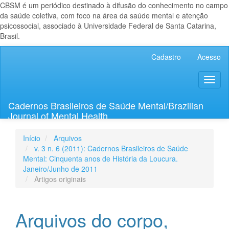
CBSM é um periódico destinado à difusão do conhecimento no campo
da saúde coletiva, com foco na área da saúde mental e atenção
psicossocial, associado à Universidade Federal de Santa Catarina,
Brasil.
Navegação
Cadastro
Acesso
Principal
Conteúdo
Toggl
principal
naviga
Barra
Lateral
Cadernos Brasileiros de Saúde Mental/Brazilian
Journal of Mental Health
Início
Arquivos
v. 3 n. 6 (2011): Cadernos Brasileiros de Saúde
Mental: Cinquenta anos de História da Loucura.
Janeiro/Junho de 2011
Artigos originais
Arquivos do corpo,