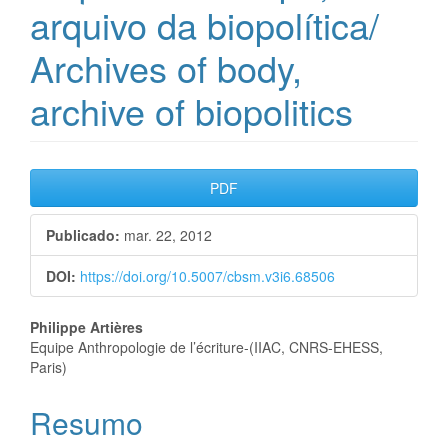
arquivo da biopolítica/
Archives of body,
archive of biopolitics
Barra
PDF
lateral
Publicado:
mar. 22, 2012
de
DOI:
https://doi.org/10.5007/cbsm.v3i6.68506
artigos
Conteúdo
Philippe Artières
Equipe Anthropologie de l’écriture-(IIAC, CNRS-EHESS,
do
Paris)
artigo
Resumo
principal