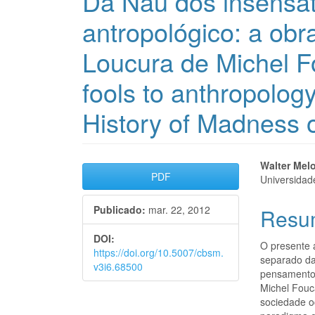
Da Nau dos insensat
antropológico: a obr
Loucura de Michel Fo
fools to anthropology 
History of Madness o
Barra
Cont
Walter Mel
PDF
Universidad
lateral
do
Publicado:
mar. 22, 2012
Resu
de
artigo
artigos
princi
DOI:
O presente 
https://doi.org/10.5007/cbsm.
separado da
v3i6.68500
pensamento-
Michel Fouc
sociedade o