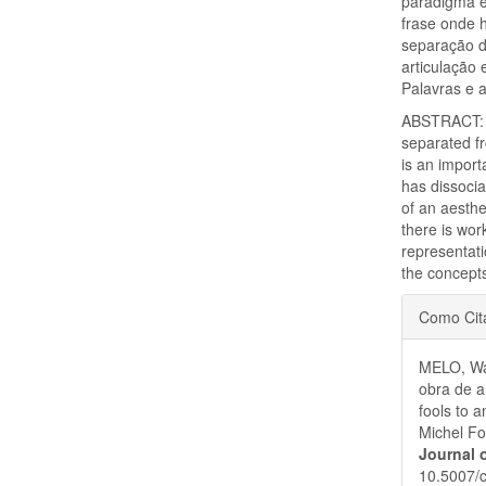
paradigma e
frase onde 
separação da
articulação
Palavras e 
ABSTRACT: Th
separated fr
is an import
has dissocia
of an aesthe
there is wor
representati
the concept
Detal
Como Cit
do
MELO, Wal
artigo
obra de a
fools to a
Michel Fo
Journal 
10.5007/c