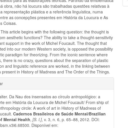
stético para as elaborações teóricas. Partindo da emblemática
p
há obra, não há loucura são trabalhadas questões relativas à
 representação plástica e a referência linguística, numa
 entre as concepções presentes em História da Loucura e As
as Coisas.
is article begins with the following question: the thought is
om aesthetic functions? The ability to take a thought-sensitivity
ant support in the work of Michel Foucault. The thought that
ted into our modern Western society, is opposed the possibility
tic paradigm for theorizing. From the iconic sentence where
k, there is no crazy, questions about the separation of plastic
on and linguistic reference are worked, in the linking between
s present in History of Madness and The Order of the Things.
hes
ar
ter. Da Nau dos insensatos ao círculo antropológico: a
rte em História da Loucura de Michel Foucault/ From ship of
nthropology circle: A work of art in History of Madness of
ucault.
Cadernos Brasileiros de Saúde Mental/Brazilian
of Mental Health
,
[S. l.]
, v. 3, n. 6, p. 65–88, 2012. DOI:
bsm.v3i6.68500. Disponível em: