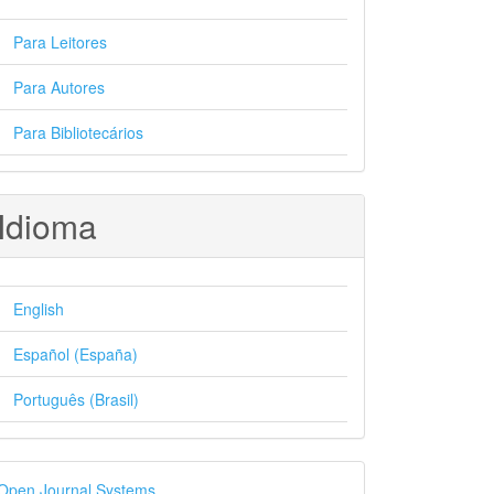
Para Leitores
Para Autores
Para Bibliotecários
Idioma
English
Español (España)
Português (Brasil)
esenvolvido
Open Journal Systems