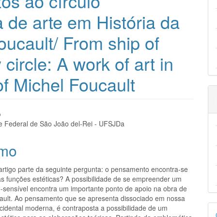
os ao círculo
a de arte em História da
ucault/ From ship of
circle: A work of art in
f Michel Foucault
eúdo
o
e Federal de São João del-Rei - UFSJDa
mo
pal
artigo parte da seguinte pergunta: o pensamento encontra-se
s funções estéticas? A possibilidade de se empreender um
sensível encontra um importante ponto de apoio na obra de
ault. Ao pensamento que se apresenta dissociado em nossa
D
cidental moderna, é contraposta a possibilidade de um