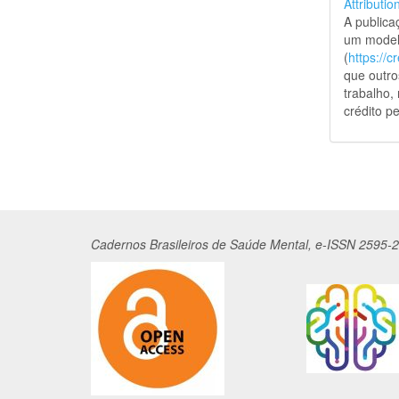
Attributio
A public
um model
(
https://
que outro
trabalho,
crédito pe
Cadernos
Br
asileiros
de Saúde Mental, e-ISSN 2595-2