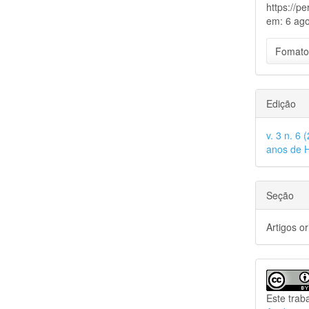
https://p
em: 6 ago
Fomato
Edição
v. 3 n. 6
anos de H
Seção
Artigos or
Este trab