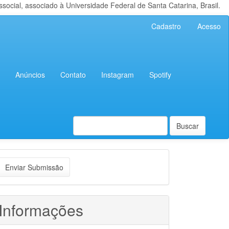
cial, associado à Universidade Federal de Santa Catarina, Brasil.
Cadastro
Acesso
Anúncios
Contato
Instagram
Spotify
Buscar
nviar
Enviar Submissão
ubmissão
Informações